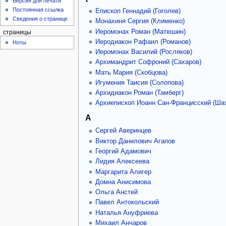
Версия для печати
Постоянная ссылка
Епископ Геннадий (Гоголев)
Сведения о странице
Монахиня Сергия (Клименко)
Иеромонах Роман (Матюшин)
страницы
Иеродиакон Рафаил (Романов)
Ноты
Иеромонах Василий (Росляков)
Архимандрит Софроний (Сахаров)
Мать Мария (Скобцова)
Игумения Таисия (Солопова)
Архидиакон Роман (Тамберг)
Архиепископ Иоанн Сан-Францисский (Ша
А
Сергей Аверинцев
Виктор Данилович Агапов
Георгий Адамович
Лидия Алексеева
Маргарита Алигер
Домна Анисимова
Ольга Анстей
Павел Антокольский
Наталья Ануфриева
Михаил Анчаров