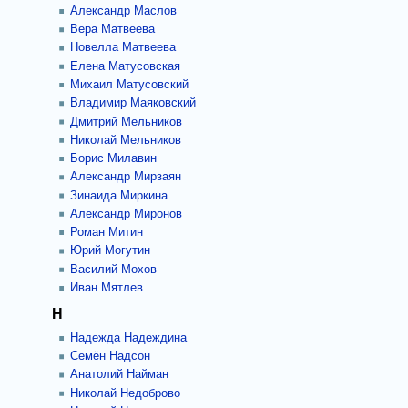
Александр Маслов
Вера Матвеева
Новелла Матвеева
Елена Матусовская
Михаил Матусовский
Владимир Маяковский
Дмитрий Мельников
Николай Мельников
Борис Милавин
Александр Мирзаян
Зинаида Миркина
Александр Миронов
Роман Митин
Юрий Могутин
Василий Мохов
Иван Мятлев
Н
Надежда Надеждина
Семён Надсон
Анатолий Найман
Николай Недоброво