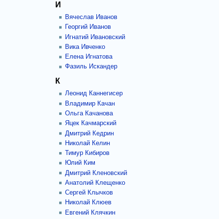
И
Вячеслав Иванов
Георгий Иванов
Игнатий Ивановский
Вика Ивченко
Елена Игнатова
Фазиль Искандер
К
Леонид Каннегисер
Владимир Качан
Ольга Качанова
Яцек Качмарский
Дмитрий Кедрин
Николай Келин
Тимур Кибиров
Юлий Ким
Дмитрий Кленовский
Анатолий Клещенко
Сергей Клычков
Николай Клюев
Евгений Клячкин