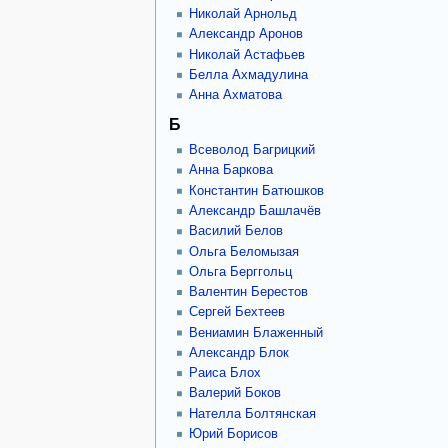
Николай Арнольд
Александр Аронов
Николай Астафьев
Белла Ахмадулина
Анна Ахматова
Б
Всеволод Багрицкий
Анна Баркова
Константин Батюшков
Александр Башлачёв
Василий Белов
Ольга Беломызая
Ольга Берггольц
Валентин Берестов
Сергей Бехтеев
Вениамин Блаженный
Александр Блок
Раиса Блох
Валерий Боков
Нателла Болтянская
Юрий Борисов