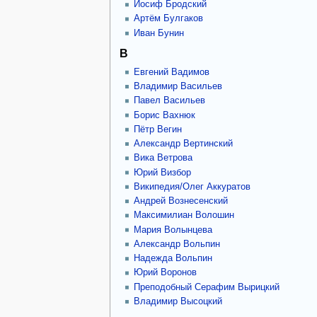
Иосиф Бродский
Артём Булгаков
Иван Бунин
В
Евгений Вадимов
Владимир Васильев
Павел Васильев
Борис Вахнюк
Пётр Вегин
Александр Вертинский
Вика Ветрова
Юрий Визбор
Википедия/Олег Аккуратов
Андрей Вознесенский
Максимилиан Волошин
Мария Волынцева
Александр Вольпин
Надежда Вольпин
Юрий Воронов
Преподобный Серафим Вырицкий
Владимир Высоцкий