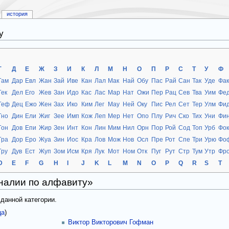
история
у
Г
Д
Е
Ж
З
И
К
Л
М
Н
О
П
Р
С
Т
У
Ф
Гам
Дар
Евл
Жан
Зай
Иве
Кан
Лал
Мак
Най
Обу
Пас
Рай
Сан
Так
Уде
Фа
Гек
Дел
Его
Жев
Зан
Идо
Кас
Лас
Мар
Нат
Ожи
Пер
Рац
Сев
Тва
Уим
Фе
Геф
Дец
Ежо
Жен
Зах
Ико
Ким
Лег
Мау
Ней
Оку
Пис
Рел
Сет
Тер
Улм
Фи
Гно
Дин
Ели
Жиг
Зее
Имп
Кож
Леп
Мер
Нет
Опо
Плу
Рич
Ско
Тих
Уни
Фи
Гон
Дов
Епи
Жир
Зен
Инт
Кон
Лин
Мим
Нил
Орн
Пор
Рой
Сод
Топ
Урб
Фо
Гра
Дор
Еро
Жуа
Зин
Иос
Кра
Лов
Мож
Нов
Осл
Пре
Рот
Спе
Три
Урю
Фо
Гру
Дув
Ест
Жуп
Зом
Исм
Кря
Лук
Мот
Ном
Отк
Пуг
Рут
Стр
Тум
Утр
Фр
D
E
F
G
H
I
J
K
L
M
N
O
P
Q
R
S
T
налии по алфавиту»
 данной категории.
ца
)
Виктор Викторович Гофман