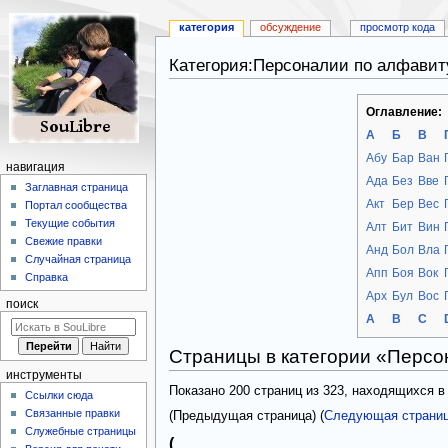
категория
обсуждение
просмотр кода
Категория:Персоналии по алфавит
Перейти
Перейти
Оглавление:
к
к
А
Б
В
навигации
поиску
Абу
Бар
Ван
навигация
Ада
Без
Вве
Заглавная страница
Акт
Бер
Вес
Портал сообщества
Текущие события
Алт
Бит
Вин
Свежие правки
Анд
Бол
Вла
Случайная страница
Апп
Боя
Вок
Справка
Арх
Бул
Вос
поиск
A
B
C
Страницы в категории «Персо
инструменты
Показано 200 страниц из 323, находящихся в
Ссылки сюда
Связанные правки
(Предыдущая страница) (
Следующая страни
Служебные страницы
(