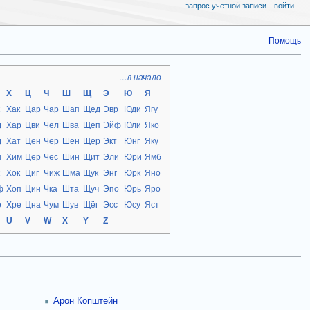
запрос учётной записи
войти
Помощь
…в начало
Х
Ц
Ч
Ш
Щ
Э
Ю
Я
к
Хак
Цар
Чар
Шап
Щед
Эвр
Юди
Ягу
д
Хар
Цви
Чел
Шва
Щеп
Эйф
Юли
Яко
д
Хат
Цен
Чер
Шен
Щер
Экт
Юнг
Яку
н
Хим
Цер
Чес
Шин
Щит
Эли
Юри
Ямб
к
Хок
Циг
Чиж
Шма
Щук
Энг
Юрк
Яно
ф
Хоп
Цин
Чка
Шта
Щуч
Эпо
Юрь
Яро
о
Хре
Цна
Чум
Шув
Щёг
Эсс
Юсу
Яст
U
V
W
X
Y
Z
Арон Копштейн