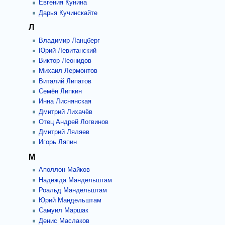
Евгения Кунина
Дарья Кучинскайте
Л
Владимир Ланцберг
Юрий Левитанский
Виктор Леонидов
Михаил Лермонтов
Виталий Липатов
Семён Липкин
Инна Лиснянская
Дмитрий Лихачёв
Отец Андрей Логвинов
Дмитрий Ляляев
Игорь Ляпин
М
Аполлон Майков
Надежда Мандельштам
Роальд Мандельштам
Юрий Мандельштам
Самуил Маршак
Денис Маслаков