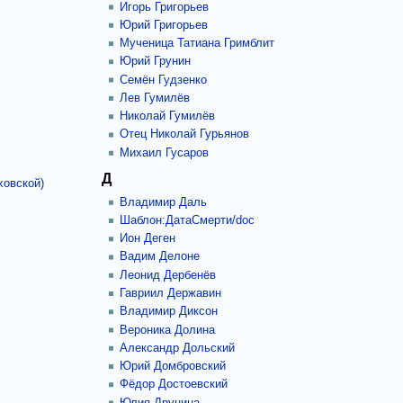
Игорь Григорьев
Юрий Григорьев
Мученица Татиана Гримблит
Юрий Грунин
Семён Гудзенко
Лев Гумилёв
Николай Гумилёв
Отец Николай Гурьянов
Михаил Гусаров
Д
ховской)
Владимир Даль
Шаблон:ДатаСмерти/doc
Ион Деген
Вадим Делоне
Леонид Дербенёв
Гавриил Державин
Владимир Диксон
Вероника Долина
Александр Дольский
Юрий Домбровский
Фёдор Достоевский
Юлия Друнина