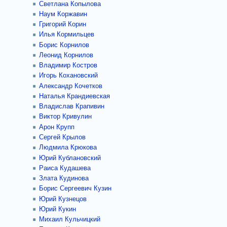
Светлана Копылова
Наум Коржавин
Григорий Корин
Илья Кормильцев
Борис Корнилов
Леонид Корнилов
Владимир Костров
Игорь Кохановский
Александр Кочетков
Наталья Крандиевская
Владислав Крапивин
Виктор Кривулин
Арон Крупп
Сергей Крылов
Людмила Крюкова
Юрий Кублановский
Раиса Кудашева
Злата Кудинова
Борис Сергеевич Кузин
Юрий Кузнецов
Юрий Кукин
Михаил Кульчицкий