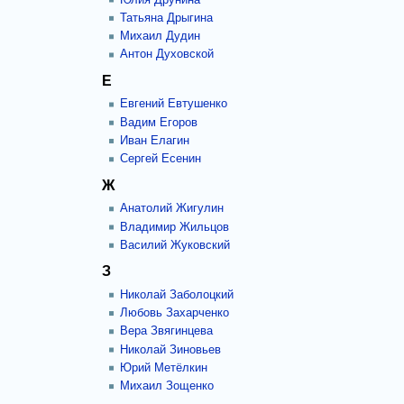
Татьяна Дрыгина
Михаил Дудин
Антон Духовской
Е
Евгений Евтушенко
Вадим Егоров
Иван Елагин
Сергей Есенин
Ж
Анатолий Жигулин
Владимир Жильцов
Василий Жуковский
З
Николай Заболоцкий
Любовь Захарченко
Вера Звягинцева
Николай Зиновьев
Юрий Метёлкин
Михаил Зощенко