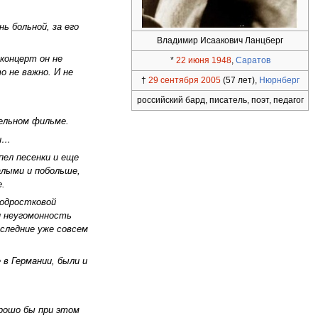
ь больной, за его
Владимир Исаакович Ланцберг
 концерт он не
*
22 июня
1948
,
Саратов
о не важно. И не
†
29 сентября
2005
(57 лет),
Нюрнберг
российский бард, писатель, поэт, педагог
ельном фильме.
ми…
пел песенки и еще
алыми и побольше,
е.
подростковой
и неугомонность
оследние уже совсем
 в Германии, были и
орошо бы при этом