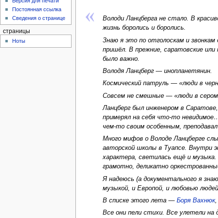
Версия для печати
Постоянная ссылка
Сведения о странице
Володи Ланцберга не стало. В красив
жизнь боролись и боролись.
страницы
Знаю я это по отголоскам и звонкам 
Ноты
пришёл. В прежние, саратовские или 
было важно.
Володя Ланцберг — инопланетянин.
Космический патруль — «люди в чер
Совсем не смешные — «люди в сером
Ланцберг был инженером в Саратове, 
примерял на себя что-то невидимо
чем-то своим особенным, преподавал
Много мифов о Володе Ланцберге слы
авторской школы в Туапсе. Внутри э
характера, светилась ещё и музыка.
грамотно, деликатно оркестрованны
Я надеюсь (а документального я зна
музыкой, и Европой, и любовью люде
В списке этого лета —
Боря Вахнюк
Все они пели стихи. Все улетели на 