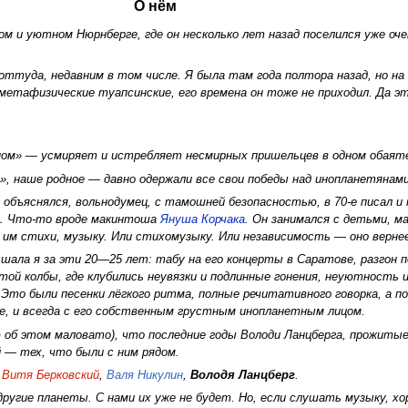
О нём
ом и уютном Нюрнберге, где он несколько лет назад поселился уже очен
оттуда, недавним в том числе. Я была там года полтора назад, но на
метафизические туапсинские, его времена он тоже не приходил. Да эт
ном» — усмиряет и истребляет несмирных пришельцев в одном обаят
», наше родное — давно одержали все свои победы над инопланетяна
объяснялся, вольнодумец, с тамошней безопасностью, в 70-е писал и 
е… Что-то вроде макинтоша
Януша Корчака
. Он занимался с детьми, м
 им стихи, музыку. Или стихомузыку. Или независимость — оно верне
шала я за эти 20—25 лет: табу на его концерты в Саратове, разгон 
той колбы, где клубились неувязки и подлинные гонения, неуютность 
 Это были песенки лёгкого ритма, полные речитативного говорка, а п
е, и всегда с его собственным грустным инопланетным лицом.
ю об этом маловато), что последние годы Володи Ланцберга, прожитые
й — тех, что были с ним рядом.
,
Витя Берковский
,
Валя Никулин
,
Володя Ланцберг
.
другие планеты. С нами их уже не будет. Но, если слушать музыку, х