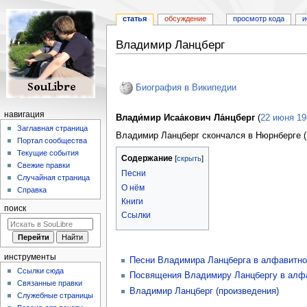
статья
обсуждение
просмотр кода
и
Владимир Ланцберг
Перейти
Перейти
к
к
Биография в Википедии
навигации
поиску
навигация
Влади́мир Исаа́кович Ла́нцберг
(
22 июня
19
Заглавная страница
Владимир Ланцберг скончался в Нюрнберге (Г
Портал сообщества
Текущие события
Содержание
Свежие правки
Песни
Случайная страница
О нём
Справка
Книги
поиск
Ссылки
инструменты
Песни Владимира Ланцберга в алфавитно
Ссылки сюда
Посвящения Владимиру Ланцбергу в алф
Связанные правки
Владимир Ланцберг (произведения)
Служебные страницы