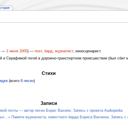
стория
3
—
2 июня
2005
) —
поэт
,
бард
,
журналист
, киносценарист.
 и Серафимой погиб в дорожно-транспортном происшествии (был сбит м
Стихи
ядке
(всего
8 песен
)
Записи
й почты — автор песен Борис Вахнюк: Запись с проекта Audiopedia
ны»…» Памяти журналиста, известного барда Бориса Вахнюка: Запись с 