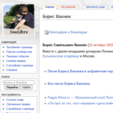
статья
обсуждение
просмотр кода
и
Борис Вахнюк
Перейти
Перейти
к
к
Биография в Википедии
навигации
поиску
навигация
Бори́с Саве́льевич Вахню́к
(
16 октября
193
Заглавная страница
Вместе с двумя младшими дочерьми Полиной
Портал сообщества
Кузьминском кладбище
в Москве.
Текущие события
Свежие правки
Случайная страница
Справка
Песни Бориса Вахнюка в алфавитном пор
поиск
Все песни Бориса Вахнюка
инструменты
Радио Юность — Музыкальный клуб Полево
Ссылки сюда
«Он был из тех, кого называли «дети вой
Связанные правки
Служебные страницы