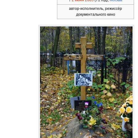
†
2 июня
2005
(71 год),
Москва
автор-исполнитель, режиссёр
документального кино