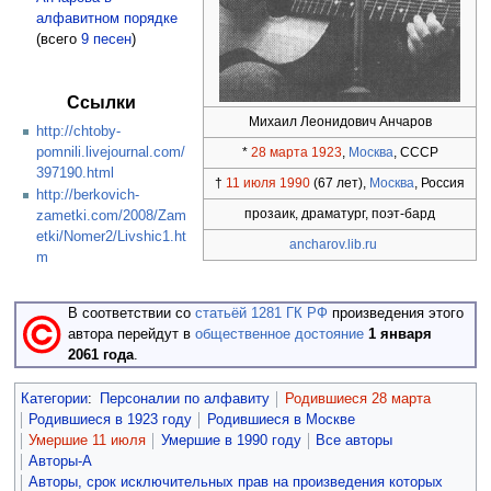
алфавитном порядке
(всего
9 песен
)
Ссылки
Михаил Леонидович Анчаров
http://chtoby-
pomnili.livejournal.com/
*
28 марта
1923
,
Москва
, СССР
397190.html
†
11 июля
1990
(67 лет),
Москва
, Россия
http://berkovich-
прозаик, драматург, поэт-бард
zametki.com/2008/Zam
etki/Nomer2/Livshic1.ht
ancharov.lib.ru
m
В соответствии со
статьёй 1281 ГК РФ
произведения этого
автора перейдут в
общественное достояние
1 января
2061 года
.
Категории
:
Персоналии по алфавиту
Родившиеся 28 марта
Родившиеся в 1923 году
Родившиеся в Москве
Умершие 11 июля
Умершие в 1990 году
Все авторы
Авторы-А
Авторы, срок исключительных прав на произведения которых