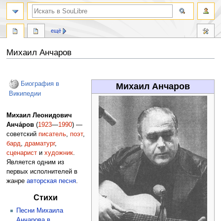
ещё
Михаил Анчаров
Перейти
Перейти
к
к
Биография в
Михаил Анчаров
навигации
поиску
Википедии
Михаил Леонидович
Анча́ров
(
1923
—
1990
) —
советский
писатель
,
поэт
,
бард
,
драматург
,
сценарист
и
художник
.
Является одним из
первых исполнителей в
жанре
авторская песня
.
Стихи
Песни Михаила
Анчарова в