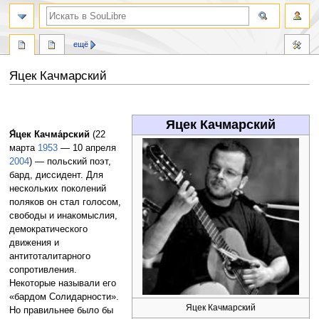
ещё
Яцек Качмарский
Перейти
Перейти
к
к
Яцек Качмарский
навигации
поиску
Я́цек Качма́рский
(22
марта
1953
— 10 апреля
2004
) — польский поэт,
бард, диссидент. Для
нескольких поколений
поляков он стал голосом,
свободы и инакомыслия,
демократического
движения и
антитоталитарного
сопротивления.
Некоторые называли его
«бардом Солидарности».
Яцек Качмарский
Но правильнее было бы