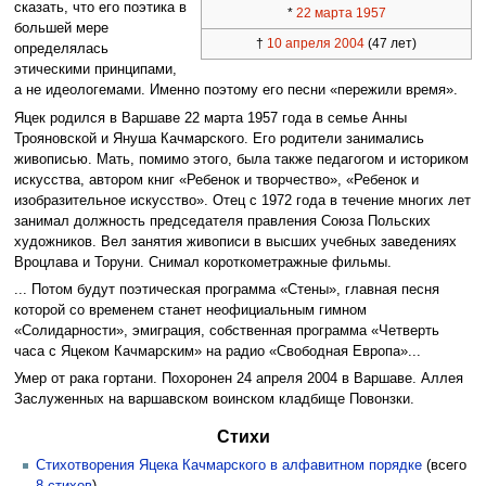
сказать, что его поэтика в
*
22 марта
1957
большей мере
†
10 апреля
2004
(47 лет)
определялась
этическими принципами,
а не идеологемами. Именно поэтому его песни «пережили время».
Яцек родился в Варшаве 22 марта 1957 года в семье Анны
Трояновской и Януша Качмарского. Его родители занимались
живописью. Мать, помимо этого, была также педагогом и историком
искусства, автором книг «Ребенок и творчество», «Ребенок и
изобразительное искусство». Отец с 1972 года в течение многих лет
занимал должность председателя правления Союза Польских
художников. Вел занятия живописи в высших учебных заведениях
Вроцлава и Торуни. Снимал короткометражные фильмы.
... Потом будут поэтическая программа «Стены», главная песня
которой со временем станет неофициальным гимном
«Солидарности», эмиграция, собственная программа «Четверть
часа с Яцеком Качмарским» на радио «Свободная Европа»...
Умер от рака гортани. Похоронен 24 апреля 2004 в Варшаве. Аллея
Заслуженных на варшавском воинском кладбище Повонзки.
Стихи
Стихотворения Яцека Качмарского в алфавитном порядке
(всего
8 стихов
)