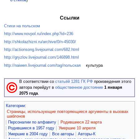
Ссылки
Стихи на польском
http://www.novpol.ru/index.php?id=236
http://shkolazhizni.ru/archive/0/n-45030/
http://actionsong.livejournal.com/682.html
http://gryzlov.livejournal.com/146898.html
http://naiwen.livejournal.com/tag/польская
культура
В соответствии со
статьёй 1281 ГК РФ
произведения этого
автора перейдут в
общественное достояние
1 января
2075 года
.
Категории
:
Страницы, использующие повторяющиеся аргументы в вызовах
шаблонов
Персоналии по алфавиту
Родившиеся 22 марта
Родившиеся в 1957 году
Умершие 10 апреля
Умершие в 2004 году
Все авторы
Авторы-К