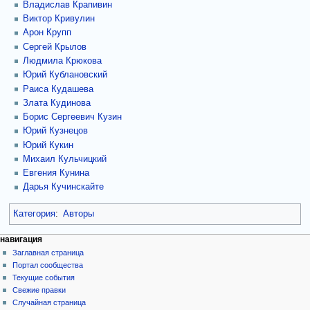
Владислав Крапивин
Виктор Кривулин
Арон Крупп
Сергей Крылов
Людмила Крюкова
Юрий Кублановский
Раиса Кудашева
Злата Кудинова
Борис Сергеевич Кузин
Юрий Кузнецов
Юрий Кукин
Михаил Кульчицкий
Евгения Кунина
Дарья Кучинскайте
Категория
:
Авторы
навигация
Заглавная страница
Портал сообщества
Текущие события
Свежие правки
Случайная страница