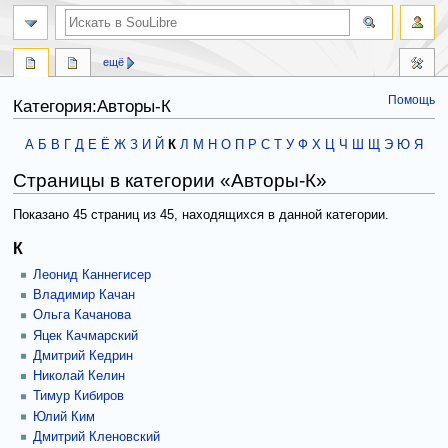
ещё
Помощь
Категория:Авторы-К
Перейти
Перейти
А
Б
В
Г
Д
Е
Ё
Ж
З
И
Й
К
Л
М
Н
О
П
Р
С
Т
У
Ф
Х
Ц
Ч
Ш
Щ
Э
Ю
Я
к
к
Страницы в категории «Авторы-К»
навигации
поиску
Показано 45 страниц из 45, находящихся в данной категории.
К
Леонид Каннегисер
Владимир Качан
Ольга Качанова
Яцек Качмарский
Дмитрий Кедрин
Николай Келин
Тимур Кибиров
Юлий Ким
Дмитрий Кленовский