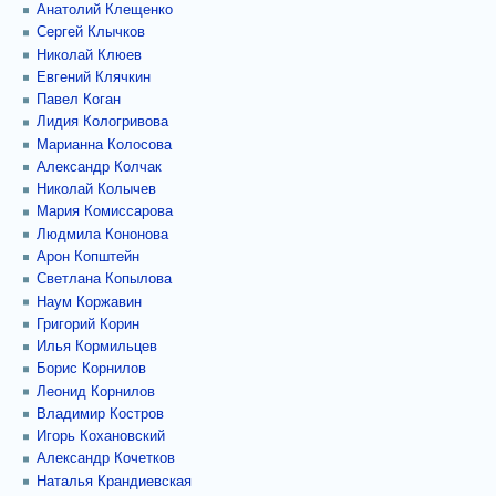
Анатолий Клещенко
Сергей Клычков
Николай Клюев
Евгений Клячкин
Павел Коган
Лидия Кологривова
Марианна Колосова
Александр Колчак
Николай Колычев
Мария Комиссарова
Людмила Кононова
Арон Копштейн
Светлана Копылова
Наум Коржавин
Григорий Корин
Илья Кормильцев
Борис Корнилов
Леонид Корнилов
Владимир Костров
Игорь Кохановский
Александр Кочетков
Наталья Крандиевская