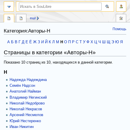
ещё
Помощь
Категория:Авторы-Н
Перейти
Перейти
А
Б
В
Г
Д
Е
Ё
Ж
З
И
Й
К
Л
М
Н
О
П
Р
С
Т
У
Ф
Х
Ц
Ч
Ш
Щ
Э
Ю
Я
к
к
Страницы в категории «Авторы-Н»
навигации
поиску
Показано 10 страниц из 10, находящихся в данной категории.
Н
Надежда Надеждина
Семён Надсон
Анатолий Найман
Владимир Негинский
Николай Недоброво
Николай Некрасов
Арсений Несмелов
Юрий Нестеренко
Иван Никитин