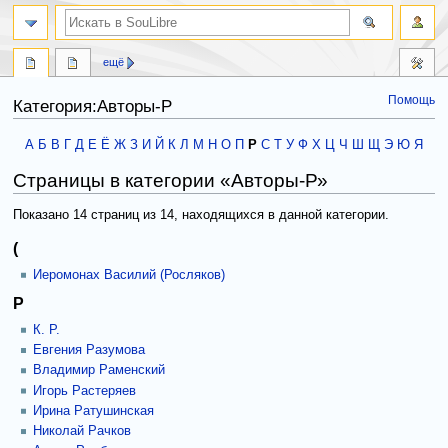
ещё
Помощь
Категория:Авторы-Р
Перейти
Перейти
А
Б
В
Г
Д
Е
Ё
Ж
З
И
Й
К
Л
М
Н
О
П
Р
С
Т
У
Ф
Х
Ц
Ч
Ш
Щ
Э
Ю
Я
к
к
Страницы в категории «Авторы-Р»
навигации
поиску
Показано 14 страниц из 14, находящихся в данной категории.
(
Иеромонах Василий (Росляков)
Р
К. Р.
Евгения Разумова
Владимир Раменский
Игорь Растеряев
Ирина Ратушинская
Николай Рачков