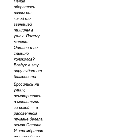
Пение
оборвалось
разом от
какой-то
звенящей
тишины в
ушах. Почему
молчит
Оптина и не
слышно
колоколов?
Воздух в эту
пору гудит от
благовеста.
Бросились на
улицу,
всматриваясь
в монастырь
за рекой — в
рассветном
тумане белела
немая Оптина.
И эта мёртвая
тишина была