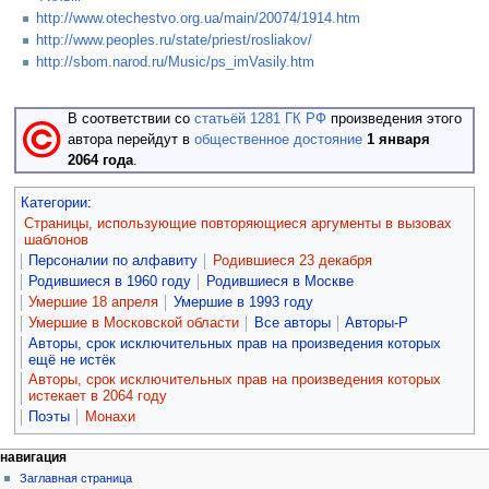
http://www.otechestvo.org.ua/main/20074/1914.htm
http://www.peoples.ru/state/priest/rosliakov/
http://sbom.narod.ru/Music/ps_imVasily.htm
В соответствии со
статьёй 1281 ГК РФ
произведения этого
автора перейдут в
общественное достояние
1 января
2064 года
.
Категории
:
Страницы, использующие повторяющиеся аргументы в вызовах
шаблонов
Персоналии по алфавиту
Родившиеся 23 декабря
Родившиеся в 1960 году
Родившиеся в Москве
Умершие 18 апреля
Умершие в 1993 году
Умершие в Московской области
Все авторы
Авторы-Р
Авторы, срок исключительных прав на произведения которых
ещё не истёк
Авторы, срок исключительных прав на произведения которых
истекает в 2064 году
Поэты
Монахи
навигация
Заглавная страница