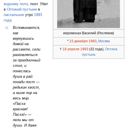
водному поло
, поэт. Убит
в
Оптиной пустыни
в
пасхальное
утро
1993
года
.
Вспоминается,
как
иеромонах Василий (Росляков)
вернувшись
*
23 декабря
1960
,
Москва
домой на
†
18 апреля
1993
(32 года),
Оптина
рассвете, сели
пустынь
разговляться
за праздничный
стол, и
понеслась
душа в рай:
позади пост —
редькин хвост,
а ныне пир на
весь мир.
«Пасха
красная!
Пасха!» —
пели мы от
души. И даже