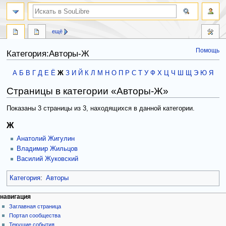
ещё
Помощь
Категория:Авторы-Ж
Перейти
Перейти
А
Б
В
Г
Д
Е
Ё
Ж
З
И
Й
К
Л
М
Н
О
П
Р
С
Т
У
Ф
Х
Ц
Ч
Ш
Щ
Э
Ю
Я
к
к
Страницы в категории «Авторы-Ж»
навигации
поиску
Показаны 3 страницы из 3, находящихся в данной категории.
Ж
Анатолий Жигулин
Владимир Жильцов
Василий Жуковский
Категория
:
Авторы
навигация
Заглавная страница
Портал сообщества
Текущие события