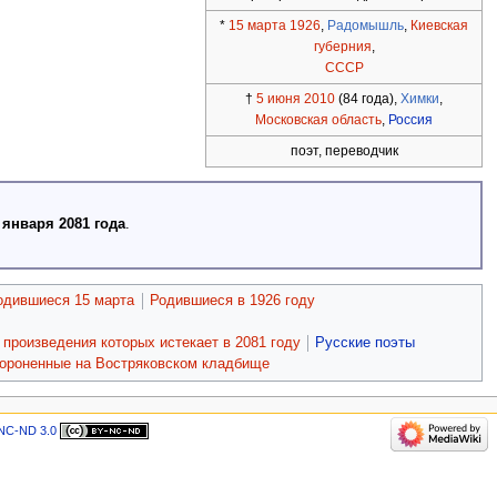
*
15 марта
1926
,
Радомышль
,
Киевская
губерния
,
СССР
†
5 июня
2010
(84 года),
Химки
,
Московская область
,
Россия
поэт, переводчик
 января 2081 года
.
одившиеся 15 марта
Родившиеся в 1926 году
произведения которых истекает в 2081 году
Русские поэты
ороненные на Востряковском кладбище
NC-ND 3.0