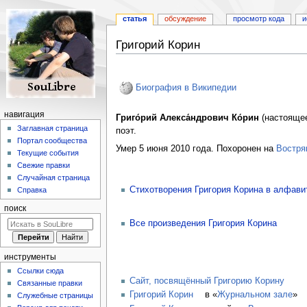
статья
обсуждение
просмотр кода
и
Григорий Корин
Перейти
Перейти
к
к
Биография в Википедии
навигации
поиску
навигация
Григо́рий Алекса́ндрович Ко́рин
(настояще
Заглавная страница
поэт.
Портал сообщества
Умер 5 июня 2010 года. Похоронен на
Востря
Текущие события
Свежие правки
Случайная страница
Стихотворения Григория Корина в алфави
Справка
поиск
Все произведения Григория Корина
инструменты
Ссылки сюда
Сайт, посвящённый Григорию Корину
Связанные правки
Григорий Корин
в «
Журнальном зале
»
Служебные страницы