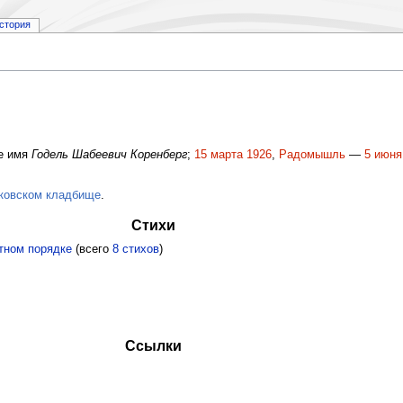
стория
е имя
Годель Шабеевич Коренберг
;
15 марта
1926
,
Радомышль
—
5 июня
ковском кладбище
.
Стихи
тном порядке
(всего
8 стихов
)
Ссылки