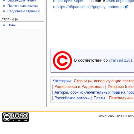
Версия для печати
Григорий Корин
на сайте
«Век перевода
Постоянная ссылка
https://45parallel.net/grigoriy_korin/stihi
Сведения о странице
страницы
Ноты
В соответствии со
статьёй 1281
Категории
:
Страницы, использующие повто
Родившиеся в Радомышле
Умершие 5 ию
Авторы, срок исключительных прав на про
Российские авторы
Поэты
Переводчики 
Изменено: 20:38, 3 апр