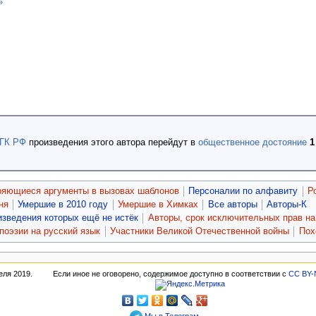
»
 ГК РФ
произведения этого автора перейдут в
общественное достояние
1
ряющиеся аргументы в вызовах шаблонов
Персоналии по алфавиту
Р
ня
Умершие в 2010 году
Умершие в Химках
Все авторы
Авторы-К
изведения которых ещё не истёк
Авторы, срок исключительных прав на 
поэзии на русский язык
Участники Великой Отечественной войны
Пох
еля 2019.
Если иное не оговорено, содержимое доступно в соответствии с
CC BY-