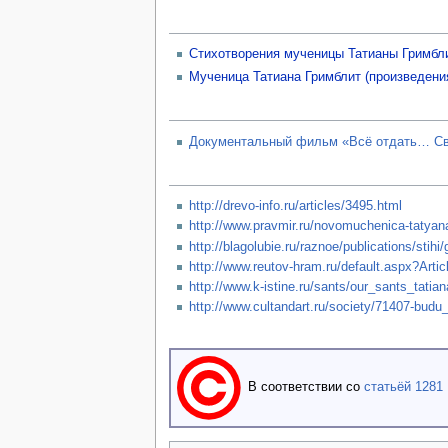
Стихотворения мученицы Татианы Гримбл
Мученица Татиана Гримблит (произведени
Документальный фильм «Всё отдать… Свя
http://drevo-info.ru/articles/3495.html
http://www.pravmir.ru/novomuchenica-tatyan
http://blagolubie.ru/raznoe/publications/stihi/
http://www.reutov-hram.ru/default.aspx?Artic
http://www.k-istine.ru/sants/our_sants_tatian
http://www.cultandart.ru/society/71407-bud
В соответствии со
статьёй 1281