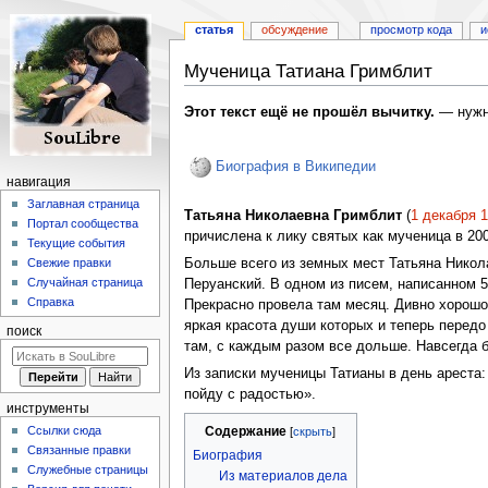
статья
обсуждение
просмотр кода
и
Мученица Татиана Гримблит
Перейти
Перейти
Этот текст ещё не прошёл вычитку.
— нужн
к
к
навигации
поиску
Биография в Википедии
навигация
Заглавная страница
Татьяна Николаевна Гримблит
(
1 декабря
1
Портал сообщества
причислена к лику святых как мученица в 20
Текущие события
Больше всего из земных мест Татьяна Никол
Свежие правки
Случайная страница
Перуанский. В одном из писем, написанном 5
Справка
Прекрасно провела там месяц. Дивно хорошо.
яркая красота души которых и теперь передо
поиск
там, с каждым разом все дольше. Навсегда б
Из записки мученицы Татианы в день ареста: 
пойду с радостью».
инструменты
Содержание
Ссылки сюда
Связанные правки
Биография
Служебные страницы
Из материалов дела