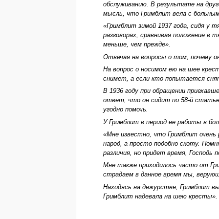
обслуживанию. В результате на друг
мысль, что Гримблит вела с больным
«Гримблит зимой 1937 года, сидя у 
разговорах, сравнивая положение в
меньше, чем прежде».
Отвечая на вопросы о том, почему он
На вопрос о носимом ею на шее крест
снимет, а если кто попытается снят
В 1936 году при обращении приехавше
ответ, что он сидит по 58-й статье,
угодно помочь.
У Гримблит в период ее работы в бол
«Мне известно, что Гримблит очень 
народ, а просто подобно скоту. Помн
различия, но придет время, Господь п
Мне также приходилось часто от Гри
страдаем в данное время мы, верую
Находясь на дежурстве, Гримблит вы
Гримблит надевала на шею кресты».