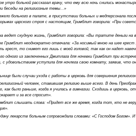
ое утро больной рассказал врачу, что ему всю ночь снились монастыр
и беседы на религиозные темы...»
тяжело больного в палате, в присутствии больных и медперсонала пос
 тюрьмах царского строя с настоящим, Гримблит говорила: «При сове
а ведет скудную жизнь, Гримблит говорила: «Вы тратите деньги на ви
е Гримблит неоднократно отвечала: «За носимый мною на шее крест я 
ь крест, то снимет его лишь с моей головой, так как он надет навеч
го одного из заключенных Дмитлага для ночевки Гримблит при встрече 
 с удовольствием уступила для ночлега свою комнату, заявив, что он
ьнице были случаи ухода с работы в церковь для совершения религиоз
религиозный человек, ставившая религию выше всего. В день Преображ
ю, как было раньше, когда я училась в гимназии. Сходишь в церковь, 
окарает и за все спросит».
мблит слышать слова: «Придет все же время, когда тот, кто не веру
щие».
дачу лекарств больным сопровождала словами: «С Господом Богом». 