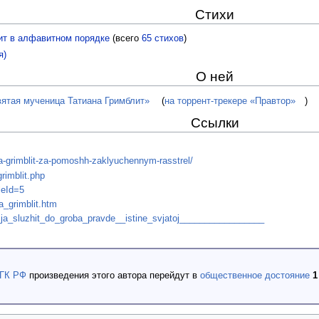
Стихи
ит в алфавитном порядке
(всего
65 стихов
)
я)
О ней
тая мученица Татиана Гримблит»
(
на торрент-трекере «Правтор»
)
Ссылки
a-grimblit-za-pomoshh-zaklyuchennym-rasstrel/
grimblit.php
leId=5
a_grimblit.htm
u_ja_sluzhit_do_groba_pravde__istine_svjatoj_________________
 ГК РФ
произведения этого автора перейдут в
общественное достояние
1