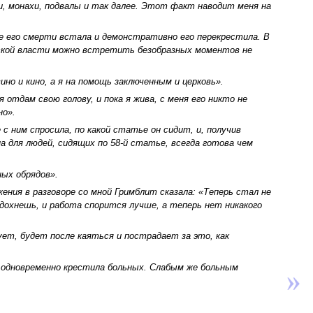
и, монахи, подвалы и так далее. Этот факт наводит меня на
ле его смерти встала и демонстративно его перекрестила. В
тской власти можно встретить безобразных моментов не
но и кино, а я на помощь заключенным и церковь».
отдам свою голову, и пока я жива, с меня его никто не
но».
с ним спросила, по какой статье он сидит, и, получив
а для людей, сидящих по 58-й статье, всегда готова чем
ных обрядов».
ения в разговоре со мной Гримблит сказала: «Теперь стал не
отдохнешь, и работа спорится лучше, а теперь нет никакого
ет, будет после каяться и пострадает за это, как
И одновременно крестила больных. Слабым же больным