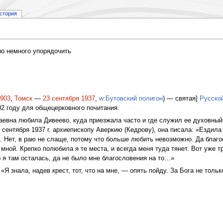
стория
о немного упорядочить
903
,
Томск
—
23 сентября
1937
,
w:Бутовский полигон
) — святая]
Русско
02 году для общецерковного почитания.
аевна любила Дивеево, куда приезжала часто и где служил ее духовный
 сентября 1937 г. архиепископу Аверкию (Кедрову), она писала: «Ездила
 Нет, в раю не слаще, потому что больше любить невозможно. Да благо
 мной. Крепко полюбила я те места, и всегда меня туда тянет. Вот уже 
 я там осталась, да не было мне благословения на то…»
«Я знала, надев крест, тот, что на мне, — опять пойду. За Бога не тольк