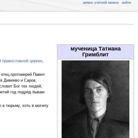
запрос учётной записи
войти
мученица Татиана
Гримблит
й православной церкви
,
 отец протоиерей Павел
 в Дивеево и Саров,
словит Бог тех людей,
третий год подряд бываю
о в тюрьму, хоть в могилу