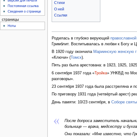
Версия для печати
Стихи
Постоянная ссылка
О ней
Сведения о странице
Ссылки
страницы
Ноты
Родилась в глубоко верующей
православной
Гримблит. Воспитывалась в любви к Богу и 
В 1920 году окончила
Мариинскую женскую 
«Ключи» (
Томск
).
Пять раз была арестована: в 1923, 1925, 1925
6 сентября 1937 года «
Тройка
» УНКВД по Мос
разговоры».
23 сентября 1937 года была расстреляна и п
По приговору 1931 года (четвёртый арест) р
День памяти: 10/23 сентября, в
Соборе святы
После допроса заместитель начальн
больнице — врача, медсестру и бухг
Они показали: «Мне известно, что Г