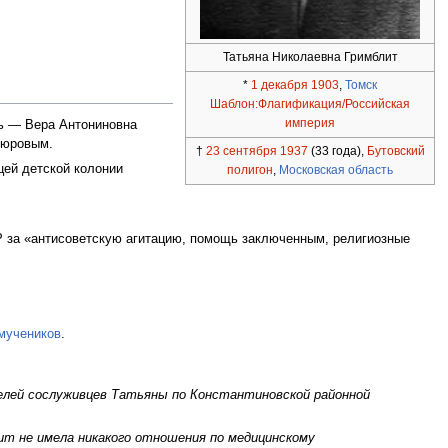
Татьяна Николаевна Гримблит
*
1 декабря
1903
,
Томск
Шаблон:Флагификация/Российская
империя
ь — Вера Антониновна
сюровым.
†
23 сентября
1937
(33 года),
Бутовский
цей детской колонии
полигон
,
Московская область
Р за «антисоветскую агитацию, помощь заключенным, религиозные
мучеников
.
елей сослуживцев Татьяны по Константиновской районной
ит не имела никакого отношения по медицинскому