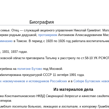
Биография
семье. Отец — служащий акцизного управления Николай Гримблит. Мат
Церкви родным дедушкой,
протоиереем
Антонином Александровичем Ми
гимназию
в Томске. В период с 1920 по 1926 год работала воспитательни
, 1931, 1937 годах.
ковской области приговорила Татьяну к расстрелу по ст.58-10 УК РСФС
огребена на
полигоне Бутово
под Москвой.
еабилитирована прокуратурой СССР 11 октября 1991 года.
х новомучеников и исповедников Российских
и в
Соборе Бутовских ново
Из материалов дела
ика Константиновского НКВД Смирницкий допросил в качестве свидет
алтеров.
римблит посетила больного, лежащего в госпитале, к которому Гримбл