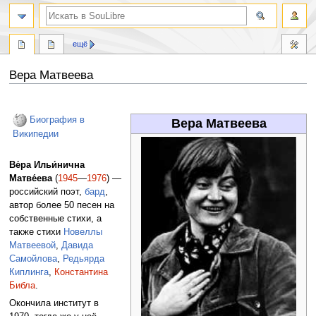
ещё
Вера Матвеева
Перейти
Перейти
к
к
Биография в
Вера Матвеева
навигации
поиску
Википедии
Ве́ра Ильи́нична
Матве́ева
(
1945
—
1976
) —
российский поэт,
бард
,
автор более 50 песен на
собственные стихи, а
также стихи
Новеллы
Матвеевой
,
Давида
Самойлова
,
Редьярда
Киплинга
,
Константина
Библа
.
Окончила институт в