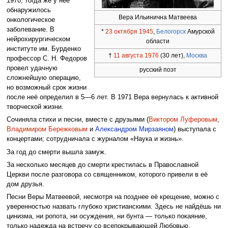
1970, тогда же у неё
обнаружилось
Вера Ильинична Матвеева
онкологическое
заболевание. В
*
23 октября
1945
,
Белогорск
Амурской
нейрохирургическом
области
институте им. Бурденко
†
11 августа
1976
(30 лет),
Москва
профессор С. Н. Федоров
провел удачную
русский поэт
сложнейшую операцию,
но возможный срок жизни
после неё определил в 5—6 лет. В 1971 Вера вернулась к активной
творческой жизни.
Сочиняла стихи и песни, вместе с друзьями (
Виктором Луферовым
,
Владимиром Бережковым
и
Александром Мирзаяном
) выступала с
концертами; сотрудничала с журналом «Наука и жизнь».
За год до смерти вышла замуж.
За несколько месяцев до смерти крестилась в Православной
Церкви после разговора со священником, которого привели в её
дом друзья.
Песни Веры Матвеевой, несмотря на позднее её крещение, можно с
уверенностью назвать глубоко христианскими. Здесь не найдёшь ни
цинизма, ни ропота, ни осуждения, ни бунта — только покаяние,
только надежда на встречу со всепокрывающей Любовью.