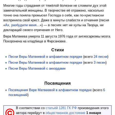
Многие годы страдания от тяжёлой болезни не сломили дух этой
замечательной женщины. В творчестве её отражено, насколько
точно она поняла промысел Господа о себе, как по-христиански
восприняла свой крест. Даже в минуты слабости и отчаяния (песня
«
Ах, разбудили меня…
») — в песнях нет ни хулы на Творца, ни
деклараций своего отречения от Него.
Вера Матвеева умерла 11 августа 1976 года от ангиосаркомы мозга.
Похоронена на кладбище в Фирсановке.
Стихи
Песни Веры Матвеевой в алфавитном порядке
(всего
24 песни
)
Песни Веры Матвеевой в алфавитном порядке
(всего
3 песен
)
Песни Веры Матвеевой с аккордами
Посвящения
Посвящения Вере Матвеевой в алфавитном порядке
(всего
6
посвящений
)
В соответствии со
статьёй 1281 ГК РФ
произведения этого
автора перейдут в
общественное достояние
1 января