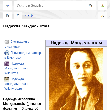
ещё
Надежда Мандельштам
Перейти
Перейти
к
к
Биография в
Надежда Мандельштам
навигации
поиску
Википедии
Произведения автора
в Викитеке
Надежда
Мандельштам в
Wikilivres
Надежда
Мандельштам в
Wikilivres.ru
Наде́жда Я́ковлевна
Мандельшта́м
((девичья
фамилия — Ха́зина, 30