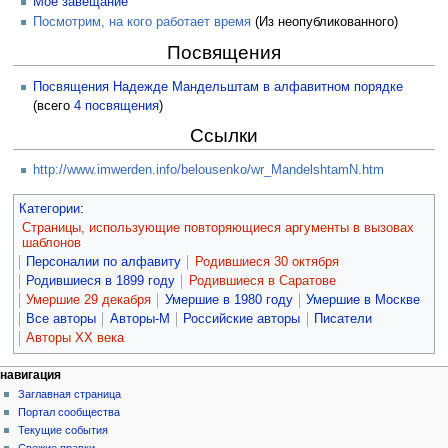
Моё завещание
Посмотрим, на кого работает время
(Из неопубликованного)
Посвящения
Посвящения Надежде Мандельштам в алфавитном порядке
(всего
4 посвящения
)
Ссылки
http://www.imwerden.info/belousenko/wr_MandelshtamN.htm
Категории
:
Страницы, использующие повторяющиеся аргументы в вызовах
шаблонов
Персоналии по алфавиту
Родившиеся 30 октября
Родившиеся в 1899 году
Родившиеся в Саратове
Умершие 29 декабря
Умершие в 1980 году
Умершие в Москве
Все авторы
Авторы-М
Российские авторы
Писатели
Авторы XX века
навигация
Заглавная страница
Портал сообщества
Текущие события
Свежие правки