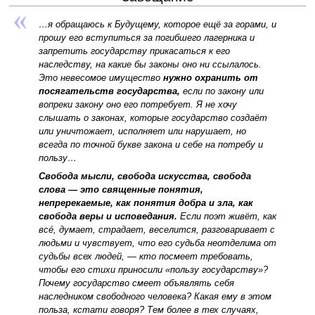
…я обращаюсь к Будущему, которое ещё за горами, и
прошу его вступиться за погибшего лагерника и
запретить государству прикасаться к его
наследству, на какие бы законы оно ни ссылалось.
Это невесомое имущество
нужно охранить от
посягательств государства,
если по закону или
вопреки закону оно его потребует. Я не хочу
слышать о законах, которые государство создаёт
или уничтожает, исполняет или нарушает, но
всегда по точной букве закона и себе на потребу и
пользу…
Свобода мысли, свобода искусства, свобода
слова — это священные понятия,
непререкаемые, как понятия добра и зла, как
свобода веры и исповедания.
Если поэт живёт, как
все́, думает, страдает, веселится, разговаривает с
людьми и чувствует, что его судьба неотделима от
судьбы всех людей, — кто посмеет требовать,
чтобы его стихи приносили «пользу государству»?
Почему государство смеет объявлять себя
наследником свободного человека? Какая ему в этом
польза, кстати говоря? Тем более в тех случаях,