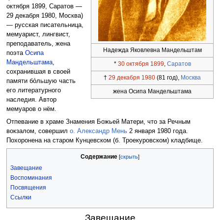
октября 1899, Саратов —
29 декабря 1980, Москва)
— русская писательница,
мемуарист, лингвист,
преподаватель, жена
Надежда Яковлевна Мандельштам
поэта
Осипа
Мандельштама
,
*
30 октября
1899
,
Саратов
сохранившая в своей
†
29 декабря
1980
(81 год),
Москва
памяти бо́льшую часть
его литературного
жена Осипа Мандельштама
наследия. Автор
мемуаров о нём.
Отпевание в храме Знамения Божьей Матери, что за Речным
вокзалом, совершил
о. Александр Мень
2 января 1980 года.
Похоронена на старом Кунцевском (б. Троекуровском) кладбище.
Содержание
Завещание
Воспоминания
Посвящения
Ссылки
Завещание