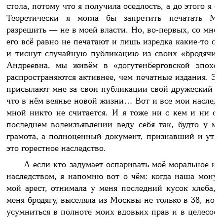
стола, потому что я получила оседлость, а до этого я о
Теоретически я могла бы запретить печатать М
разрешить — не в моей власти. Но, во-первых, со мною
его всё равно не печатают и лишь изредка какие-то о
и тиснут случайную публикацию из своих «бродячих
Андреевна, мы живём в «догутенберговской эпохе
распространяются активнее, чем печатные издания. Эт
присылают мне за свои публикации свой дружеский л
что в нём веянье новой жизни… Вот и все мои наследст
мной никто не считается. И я тоже ни с кем и ни с 
последнем волеизъявлении веду себя так, будто у м
грамота, а полноценный документ, признавший и ут
это горестное наследство.
А если кто задумает оспаривать моё моральное и
наследством, я напомню вот о чём: когда наша мону
мой арест, отнимала у меня последний кусок хлеба, г
меня бродягу, выселяла из Москвы не только в 38, но и
усумниться в полноте моих вдовьих прав и в целесоо