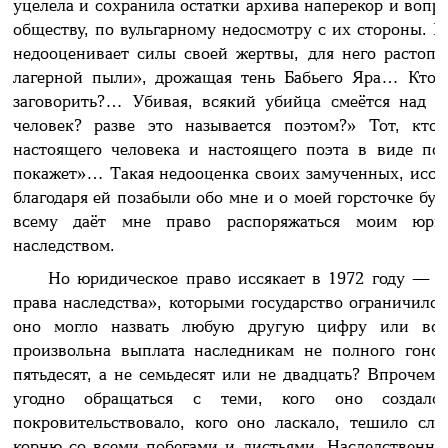
уцелела и сохранила остатки архива наперекор и вопре
обществу, по вульгарному недосмотру с их стороны. Е
недооценивает силы своей жертвы, для него растоп
лагерной пыли», дрожащая тень Бабьего Яра… Кто п
заговорить?… Убивая, всякий убийца смеётся над с
человек? разве это называется поэтом?» Тот, кто 
настоящего человека и настоящего поэта в виде по
покажет»… Такая недооценка своих замученных, исст
благодаря ей позабыли обо мне и о моей горсточке бум
всему даёт мне право распоряжаться моим юри
наследством.
Но юридическое право иссякает в 1972 году — че
права наследства», которыми государство ограничило 
оно могло назвать любую другую цифру или воо
произвольна выплата наследникам не полного гонор
пятьдесят, а не семьдесят или не двадцать? Впрочем,
угодно обращаться с теми, кого оно создал
покровительствовало, кого оно ласкало, тешило сл
корню со всеми побегами и листьями. Наследственн