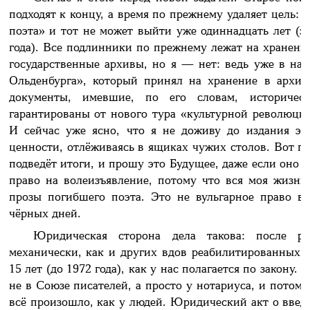
подходят к концу, а время по прежнему удаляет цель:
поэта» и тот не может выйти уже одиннадцать лет (э
года). Все подлинники по прежнему лежат на хранени
государственные архивы, но я — нет: ведь уже в нач
Ольденбурга», который принял на хранение в архив
документы, имевшие, по его словам, историче
гарантированы от нового тура «культурной революции
И сейчас уже ясно, что я не доживу до издания эт
ценности, отлёживаясь в ящиках чужих столов. Вот п
подведёт итоги, и прошу это Будущее, даже если оно 
право на волеизъявление, потому что вся моя жизнь
прозы погибшего поэта. Это не вульгарное право в
чёрных дней.
Юридическая сторона дела такова: после р
механически, как и других вдов реабилитированных п
15 лет (до 1972 года), как у нас полагается по закону
не в Союзе писателей, а просто у нотариуса, и потом
всё произошло, как у людей. Юридический акт о введ