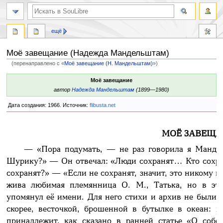
ещё
Моё завещание (Надежда Мандельштам)
(перенаправлено с «
Моё завещание (Н. Мандельштам)
»)
Перейти
Перейти
Моё завещание
к
к
автор
Надежда Мандельштам
(1899—1980)
навигации
поиску
Дата создания: 1966. Источник:
flibusta.net
МОЁ ЗАВЕЩА
— «Пора подумать, — не раз говорила я Манде
Шурику?» — Он отвечал: «Люди сохранят… Кто сохран
сохранят?» — «Если не сохранят, значит, это никому 
жива любимая племянница О. М., Татька, но в эти
упомянул её имени. Для него стихи и архив не были 
скорее, весточкой, брошенной в бутылке в океан: к
принадлежит, как сказано в ранней статье «О соб