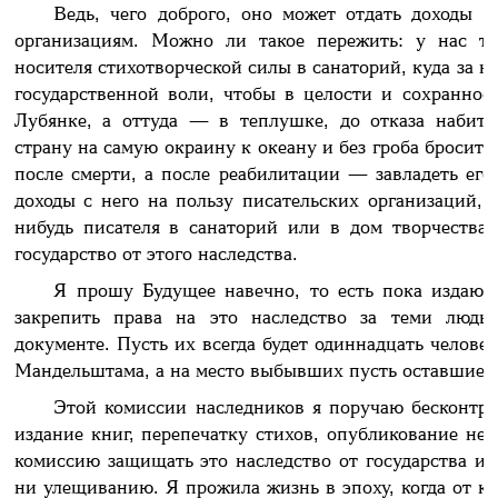
Ведь, чего доброго, оно может отдать доходы с
организациям. Можно ли такое пережить: у нас та
носителя стихотворческой силы в санаторий, куда за 
государственной воли, чтобы в целости и сохраннос
Лубянке, а оттуда — в теплушке, до отказа набит
страну на самую окраину к океану и без гроба бросить 
после смерти, а после реабилитации — завладеть его
доходы с него на пользу писательских организаций, 
нибудь писателя в санаторий или в дом творчеств
государство от этого наследства.
Я прошу Будущее навечно, то есть пока издаютс
закрепить права на это наследство за теми людь
документе. Пусть их всегда будет одиннадцать челове
Мандельштама, а на место выбывших пусть оставшиеся
Этой комиссии наследников я поручаю бесконтро
издание книг, перепечатку стихов, опубликование н
комиссию защищать это наследство от государства и 
ни улещиванию. Я прожила жизнь в эпоху, когда от ка