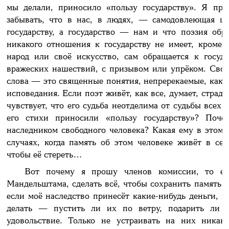
мы делали, приносило «пользу государству». Я пр
забывать, что в нас, в людях, — самодовлеющая ц
государству, а государство — нам и что поэзия о
никакого отношения к государству не имеет, кроме т
народ или своё искусство, сам обращается к госуда
вражеских нашествий, с призывом или упрёком. Свобо
слова — это священные понятия, непререкаемые, как п
исповедания. Если поэт живёт, как все, думает, страда
чувствует, что его судьба неотделима от судьбы всех
его стихи приносили «пользу государству»? Почем
наследником свободного человека? Какая ему в этом п
случаях, когда память об этом человеке живёт в сер
чтобы её стереть…
Вот почему я прошу членов комиссии, то ест
Мандельштама, сделать всё, чтобы сохранить память 
если моё наследство принесёт какие-нибудь деньги, п
делать — пустить ли их по ветру, подарить ли л
удовольствие. Только не устраивать на них никак