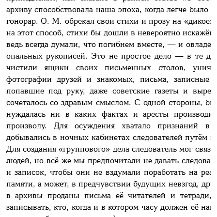
архиву способствовала наша эпоха, когда легче было п
гонорар. О. М. обрекал свои стихи и прозу на «дикое» 
на этот способ, стихи бы дошли в невероятно искажён
ведь всегда думали, что погибнем вместе, — и овладе
опальных рукописей. Это не простое дело — в те д
чистили ящики своих письменных столов, уничт
фотографии друзей и знакомых, письма, записные 
попавшие под руку, даже советские газеты и вырез
сочеталось со здравым смыслом. С одной стороны, б
нуждалась ни в каких фактах и аресты производил
произволу. Для осуждения хватало признаний в п
добывались в ночных кабинетах следователей путём 
Для создания «группового» дела следователь мог связ
людей, но всё же мы предпочитали не давать следоват
и записок, чтобы они не вздумали поработать на реа
памяти, а может, в предчувствии будущих невзгод, дру
в архивы проданы письма её читателей и тетради,
записывать, кто, когда и в котором часу должен её нав