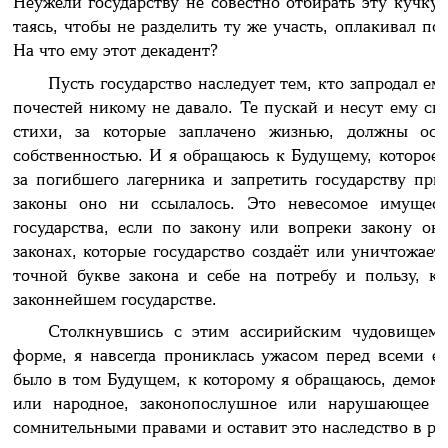
Неужели государству не совестно отбирать эту кучку 
таясь, чтобы не разделить ту же участь, оплакивал п
На что ему этот декадент?
Пусть государство наследует тем, кто запродал ем
почестей никому не давало. Те пускай и несут ему св
стихи, за которые заплачено жизнью, должны оста
собственностью. И я обращаюсь к Будущему, которое 
за погибшего лагерника и запретить государству прик
законы оно ни ссылалось. Это невесомое имущест
государства, если по закону или вопреки закону он
законах, которые государство создаёт или уничтожает
точной букве закона и себе на потребу и пользу, к
законнейшем государстве.
Столкнувшись с этим ассирийским чудовищем
форме, я навсегда прониклась ужасом перед всеми ег
было в том Будущем, к которому я обращаюсь, демокр
или народное, законопослушное или нарушающее з
сомнительными правами и оставит это наследство в ру