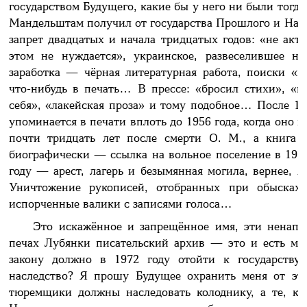
государством Будущего, какие бы у него ни были тогда 
Мандельштам получил от государства Прошлого и Наст
запрет двадцатых и начала тридцатых годов: «не акт
этом не нуждается», украинское, развеселившее н
заработка — чёрная литературная работа, поиски «п
что-нибудь в печать… В прессе: «бросил стихи», «п
себя», «лакейская проза» и тому подобное… После 19
упоминается в печати вплоть до 1956 года, когда оно 
почти тридцать лет после смерти О. М., а книга 
биографически — ссылка на вольное поселение в 193
году — арест, лагерь и безымянная могила, вернее, я
Уничтожение рукописей, отобранных при обысках,
испорченные валики с записями голоса…
Это искажённое и запрещённое имя, эти ненапе
печах Лубянки писательский архив — это и есть моё
закону должно в 1972 году отойти к государству.
наследство? Я прошу Будущее охранить меня от эти
тюремщики должны наследовать колоднику, а те, кт