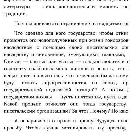
литературы — лишь дополнительная милость госуд
традиции.
Но я оспариваю это ограничение пятнадцатью год
Что сделало для него государство, чтобы отнима
процентов его недополученных при жизни гонораров д
наследством с помощью своих писательских орг
наследству и чиновников, именующихся главными, 
Они ли — бритые или усатые — гладкие любители по
горсточку спасённых мною листков и решать, что сто
вещах поэт «на высоте», а что не мешало бы дать ему 
будут искать «прогрессивности» со своих, пр
государственной подсказкой позиций? А потом де
государством доходы — пусть ничтожные, пусть в два 
Какой процент отчислят они тогда государству
писательским организациям? За что? Почему? По каком
Я оспариваю это право и прошу Будущее испо
просьбу. Чтобы лучше мотивировать эту просьбу, к