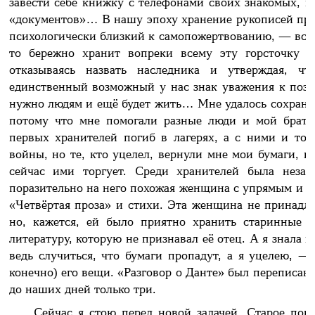
завести себе книжку с телефонами своих знакомых, п
«документов»… В нашу эпоху хранение рукописей прио
психологически близкий к самопожертвованию, — все р
то бережно хранит вопреки всему эту горсточку ч
отказываясь назвать наследника и утверждая, чт
единственный возможный у нас знак уважения к поэзи
нужно людям и ещё будет жить… Мне удалось сохранить
потому что мне помогали разные люди и мой брат 
первых хранителей погиб в лагерях, а с ними и то, 
войны, но те, кто уцелел, вернули мне мои бумаги, 
сейчас ими торгует. Среди хранителей была незак
поразительно на него похожая женщина с упрямым и у
«Четвёртая проза» и стихи. Эта женщина не принадле
но, кажется, ей было приятно хранить старинные 
литературу, которую не признавал её отец. А я знала н
ведь случиться, что бумаги пропадут, а я уцелею, —
конечно) его вещи. «Разговор о Данте» был переписан 
до наших дней только три.
Сейчас я стою перед новой задачей. Старое пок