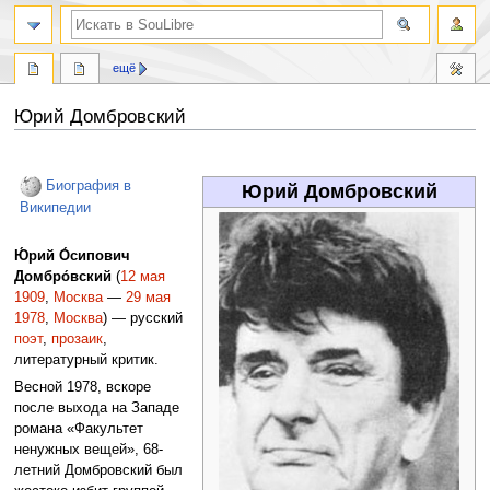
ещё
Юрий Домбровский
Перейти
Перейти
к
к
Биография в
Юрий Домбровский
навигации
поиску
Википедии
Ю́рий О́сипович
Домбро́вский
(
12 мая
1909
,
Москва
—
29 мая
1978
,
Москва
) — русский
поэт
,
прозаик
,
литературный критик.
Весной 1978, вскоре
после выхода на Западе
романа «Факультет
ненужных вещей», 68-
летний Домбровский был