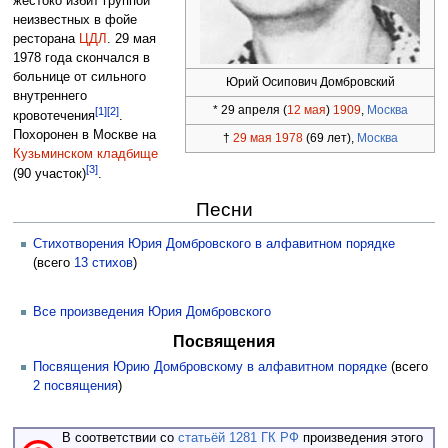
жестоко избит группой
неизвестных в фойе
ресторана
ЦДЛ
. 29 мая
1978 года скончался в
больнице от сильного
Юрий Осипович Домбровский
внутреннего
*
29 апреля (
12 мая
)
1909
,
Москва
[1]
[2]
кровотечения
.
Похоронен в Москве на
†
29 мая
1978
(69 лет),
Москва
Кузьминском кладбище
[3]
(90 участок)
.
Песни
Стихотворения Юрия Домбровского в алфавитном порядке
(всего
13 стихов
)
Все произведения Юрия Домбровского
Посвящения
Посвящения Юрию Домбровскому в алфавитном порядке
(всего
2 посвящения
)
В соответствии со
статьёй 1281 ГК РФ
произведения этого