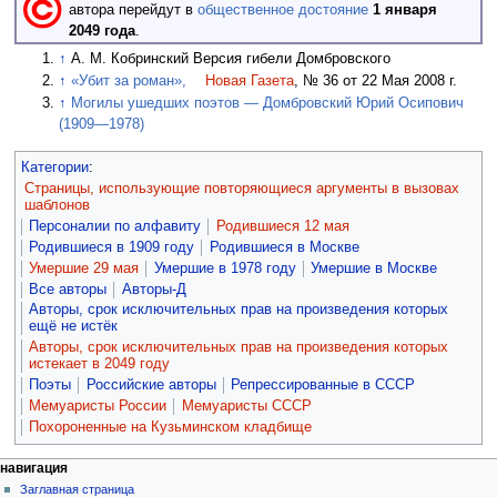
автора перейдут в
общественное достояние
1 января
2049 года
.
↑
А. М. Кобринский Версия гибели Домбровского
↑
«Убит за роман»,
Новая Газета
, № 36 от 22 Мая 2008 г.
↑
Могилы ушедших поэтов — Домбровский Юрий Осипович
(1909—1978)
Категории
:
Страницы, использующие повторяющиеся аргументы в вызовах
шаблонов
Персоналии по алфавиту
Родившиеся 12 мая
Родившиеся в 1909 году
Родившиеся в Москве
Умершие 29 мая
Умершие в 1978 году
Умершие в Москве
Все авторы
Авторы-Д
Авторы, срок исключительных прав на произведения которых
ещё не истёк
Авторы, срок исключительных прав на произведения которых
истекает в 2049 году
Поэты
Российские авторы
Репрессированные в СССР
Мемуаристы России
Мемуаристы СССР
Похороненные на Кузьминском кладбище
навигация
Заглавная страница