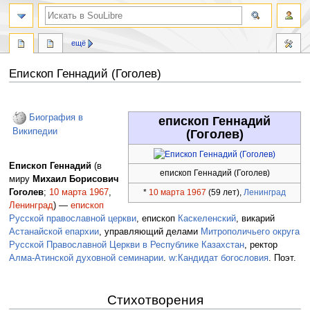
ещё
Епископ Геннадий (Гоголев)
Перейти
Перейти
к
к
Биография в
епископ Геннадий
навигации
поиску
Википедии
(Гоголев)
Епископ Геннадий
(в
епископ Геннадий (Гоголев)
миру
Михаил Борисович
Гоголев
;
10 марта
1967
,
*
10 марта
1967
(59 лет),
Ленинград
Ленинград
) —
епископ
Русской православной церкви
, епископ
Каскеленский
, викарий
Астанайской епархии
, управляющий делами
Митрополичьего округа
Русской Православной Церкви в Республике Казахстан
, ректор
Алма-Атинской духовной семинарии
.
w:Кандидат богословия
. Поэт.
Стихотворения