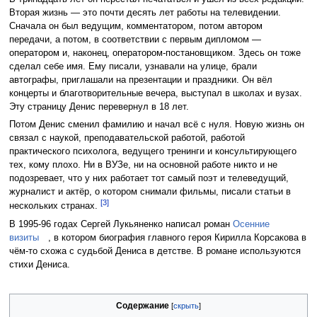
Вторая жизнь — это почти десять лет работы на телевидении.
Сначала он был ведущим, комментатором, потом автором
передачи, а потом, в соответствии с первым дипломом —
оператором и, наконец, оператором-постановщиком. Здесь он тоже
сделал себе имя. Ему писали, узнавали на улице, брали
автографы, приглашали на презентации и праздники. Он вёл
концерты и благотворительные вечера, выступал в школах и вузах.
Эту страницу Денис перевернул в 18 лет.
Потом Денис сменил фамилию и начал всё с нуля. Новую жизнь он
связал с наукой, преподавательской работой, работой
практического психолога, ведущего тренинги и консультирующего
тех, кому плохо. Ни в ВУЗе, ни на основной работе никто и не
подозревает, что у них работает тот самый поэт и телеведущий,
журналист и актёр, о котором снимали фильмы, писали статьи в
[3]
нескольких странах.
В 1995-96 годах Сергей Лукьяненко написал роман
Осенние
визиты
, в котором биография главного героя Кирилла Корсакова в
чём-то схожа с судьбой Дениса в детстве. В романе используются
стихи Дениса.
Содержание