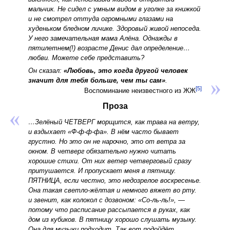
мальчик. Не сидел с умным видом в уголке за книжкой
и не смотрел оттуда огромными глазами на
худеньком бледном личике. Здоровый живой непоседа.
У него замечательная мама Алёна. Однажды в
пятилетнем(!) возрасте Денис дал определение…
любви. Можете себе представить?
Он сказал:
«Любовь, это когда другой человек
значит для тебя больше, чем ты сам»
.
[5]
Воспоминание неизвестного из ЖЖ
Проза
…Зелёный ЧЕТВЕРГ морщится, как трава на ветру,
и вздыхает «Ф-ф-ф-фа». В нём часто бывает
грустно. Но это он не нарочно, это от ветра за
окном. В четверг обязательно нужно читать
хорошие стихи. От них ветер четверговый сразу
притушается. И пропускает меня в пятницу.
ПЯТНИЦА, если честно, это недозрелое воскресенье.
Она такая светло-жёлтая и немного вяжет во рту.
и звенит, как колокол с дозвоном: «Со-ль-ль!», —
потому что расписание рассыпается в руках, как
дом из кубиков. В пятницу хорошо слушать музыку.
Она для музыки подходит. Так вот подойдёт