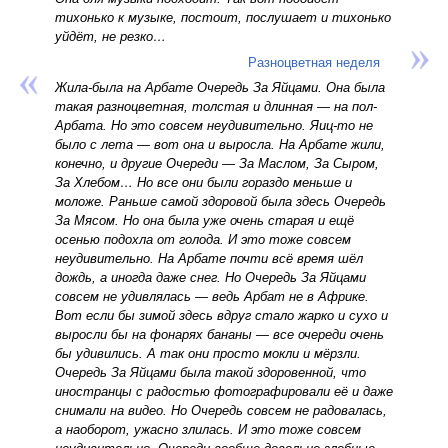
тихонько к музыке, постоит, послушает и тихонько
уйдёт, не резко…
Разноцветная неделя
Жила-была на Арбате Очередь За Яйцами. Она была
такая разноцветная, толстая и длинная — на пол-
Арбата. Но это совсем неудивительно. Яиц-то не
было с лета — вот она и выросла. На Арбате жили,
конечно, и другие Очереди — За Маслом, За Сыром,
За Хлебом… Но все они были гораздо меньше и
моложе. Раньше самой здоровой была здесь Очередь
За Мясом. Но она была уже очень старая и ещё
осенью подохла от голода. И это тоже совсем
неудивительно. На Арбате почти всё время шёл
дождь, а иногда даже снег. Но Очередь За Яйцами
совсем не удивлялась — ведь Арбат не в Африке.
Вот если бы зимой здесь вдруг стало жарко и сухо и
выросли бы на фонарях бананы — все очереди очень
бы удивились. А так они просто мокли и мёрзли.
Очередь За Яйцами была такой здоровенной, что
иностранцы с радостью фотографировали её и даже
снимали на видео. Но Очередь совсем не радовалась,
а наоборот, ужасно злилась. И это тоже совсем