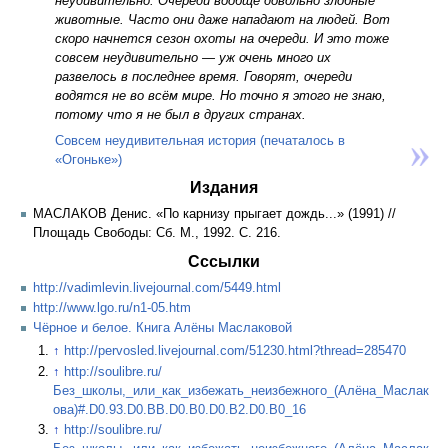
неудивительно. Очереди вообще довольно злобные
животные. Часто они даже нападают на людей. Вот
скоро начнется сезон охоты на очереди. И это тоже
совсем неудивительно — уж очень много их
развелось в последнее время. Говорят, очереди
водятся не во всём мире. Но точно я этого не знаю,
потому что я не был в других странах.
Совсем неудивительная история (печаталось в
«Огоньке»)
Издания
МАСЛАКОВ Денис. «По карнизу прыгает дождь...» (1991) //
Площадь Свободы: Сб. М., 1992. С. 216.
Сссылки
http://vadimlevin.livejournal.com/5449.html
http://www.lgo.ru/n1-05.htm
Чёрное и белое. Книга Алёны Маслаковой
↑
http://pervosled.livejournal.com/51230.html?thread=285470
↑
http://soulibre.ru/
Без_школы,_или_как_избежать_неизбежного_(Алёна_Маслак
ова)#.D0.93.D0.BB.D0.B0.D0.B2.D0.B0_16
↑
http://soulibre.ru/