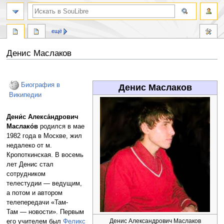
ещё
Денис Маслаков
Перейти
Перейти
к
к
Биография в
Денис Маслаков
навигации
поиску
Википедии
Дени́с Алекса́ндрович
Маслако́в
родился в мае
1982 года в Москве, жил
недалеко от м.
Кропоткинская. В восемь
лет Денис стал
сотрудником
телестудии — ведущим,
а потом и автором
телепередачи «Там-
Там — новости». Первым
Денис Александрович Маслаков
его учителем был
Феликс