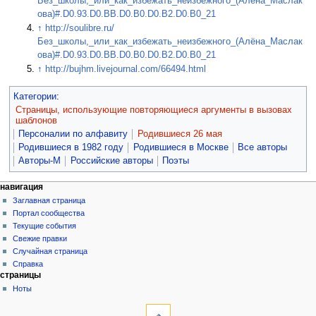
Без_школы,_или_как_избежать_неизбежного_(Алёна_Маслак
ова)#.D0.93.D0.BB.D0.B0.D0.B2.D0.B0_21
↑
http://soulibre.ru/
Без_школы,_или_как_избежать_неизбежного_(Алёна_Маслак
ова)#.D0.93.D0.BB.D0.B0.D0.B2.D0.B0_21
↑
http://bujhm.livejournal.com/66494.html
Категории
:
Страницы, использующие повторяющиеся аргументы в вызовах
шаблонов
Персоналии по алфавиту
Родившиеся 26 мая
Родившиеся в 1982 году
Родившиеся в Москве
Все авторы
Авторы-М
Российские авторы
Поэты
навигация
Заглавная страница
Портал сообщества
Текущие события
Свежие правки
Случайная страница
Справка
страницы
Ноты