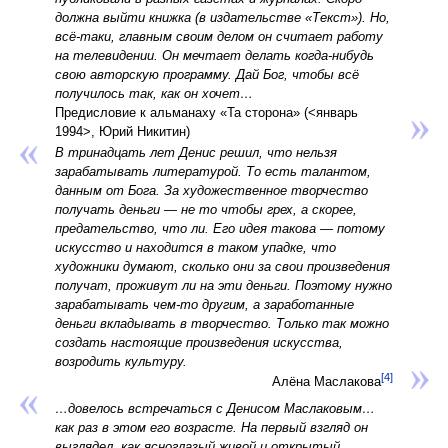
должна выйти книжка (в издательстве «Текст»). Но,
всё-таки, главным своим делом он считает работу
на телевидении. Он мечтает делать когда-нибудь
свою авторскую программу. Дай Бог, чтобы всё
получилось так, как он хочет…
Предисловие к альманаху «Та сторона» (<январь
1994>, Юрий Никитин)
В тринадцать лет Денис решил, что нельзя
зарабатывать литературой. То есть талантом,
данным от Бога. За художественное творчество
получать деньги — не то чтобы грех, а скорее,
предательство, что ли. Его идея такова — потому
искусство и находится в таком упадке, что
художники думают, сколько они за свои произведения
получат, проживут ли на эти деньги. Поэтому нужно
зарабатывать чем-то другим, а заработанные
деньги вкладывать в творчество. Только так можно
создать настоящие произведения искусства,
возродить культуру.
[4]
Алёна Маслакова
…довелось встречаться с Денисом Маслаковым…
как раз в этом его возрасте. На первый взгляд он
выглядел, как ясноглазый живой и открытый