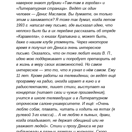
наверное знают рубрики «Там-там в городах» и
«Литературная страница». Ведёт их один
человек — Денис Маслаков. Вы думаете, он только
этим и занимается? Я тоже так думал, когда летом
1993 г. написал ему письмо, где высказал идею, что
неплохо было бы в их передаче рассказать об отряде
«Каравелла», о книгах Крапивина и, может быть,
даже о нашем клубе упомянуть. Через некоторое
время я получил от Дениса очень интересное
письмо. Оказалось, что он тоже любит книги В. П.,
идею мою поддерживает и попробует претворить её
в жизнь в меру своих возможностей. Но самое
интересное — это то, что я узнал о нём самом. Ему
11 лет. Кроме работы на телевидении, он ведёт ещё
программу на радио, иногда играет в кино и в
радиоспектаклях, пишет стихи, выступает на
концертах (читает свои и чужие произведения),
учится в школе телеведущих и в Литературном
отроческом салоне-университете. И ещё: «Очень
люблю собак, плавать, читать и ходить на яхтах (я
рулевой 3-го класса)… А не люблю я пьяных, драки,
когда опаздывают, не держат обещаний или не
уважают людей». Стихи и прозу Дениса не раз
публиковали в разных газетах и журналах. Скоро