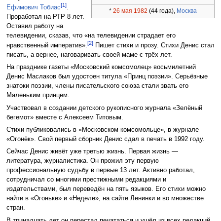
[1]
Ефимович Тобиас
.
*
26 мая
1982
(44 года),
Москва
Проработал на РТР 8 лет.
Оставил работу на
телевидении, сказав, что «на телевидении страдает его
[2]
нравственный императив».
Пишет стихи и прозу. Стихи Денис стал
писать, а вернее, наговаривать своей маме с трёх лет.
На празднике газеты «Московский комсомолец» восьмилетний
Денис Маслаков был удостоен титула «Принц поэзии». Серьёзные
знатоки поэзии, члены писательского союза стали звать его
Маленьким принцем.
Участвовал в создании детского рукописного журнала «Зелёный
бегемот» вместе с Алексеем Титовым.
Стихи публиковались в «Московском комсомольце», в журнале
«Огонёк». Свой первый сборник Денис сдал в печать в 1992 году.
Сейчас Денис живёт уже третью жизнь. Первая жизнь —
литература, журналистика. Он прожил эту первую
профессиональную судьбу в первые 13 лет. Активно работал,
сотрудничал со многими престижными редакциями и
издательствами, был переведён на пять языков. Его стихи можно
найти в «Огоньке» и «Неделе», на сайте Ленинки и во множестве
стран.
В тринадцать лет он перестал печататься и ушёл из всех редакций.