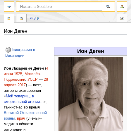
ещё
Ион Деген
Перейти
Перейти
к
к
Биография в
Ион Деген
навигации
поиску
Википедии
Ио́н Ла́заревич Де́ген
(
4
июня
1925
,
Могилёв-
Подольский
,
УССР
—
28
апреля
2017
) — поэт,
автор стихотворения
«
Мой товарищ, в
смертельной агонии…
»,
танкист-ас во время
Великой Отечественной
войны
,
врач
(учёный-
медик в области
ортопедии и