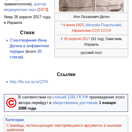
травматологии),
доктор
медицинских наук
(
1973
).
Ион Лазаревич Деген
Умер 28 апреля 2017 года
в Израиле.
*
4 июня
1925
,
Могилёв-Подольский
,
Украинская ССР
,
СССР
Стихи
†
28 апреля
2017
(91 год), Гиватаим,
Стихотворения Иона
Израиль
Дегена в алфавитном
порядке
(всего
20
русский поэт
стихов
)
Ссылки
http://lib.rus.ec/a/2376
В соответствии со
статьёй 1281 ГК РФ
произведения этого
автора перейдут в
общественное достояние
1 января
2088 года
.
Категории
:
Страницы, использующие повторяющиеся аргументы в вызовах
шаблонов