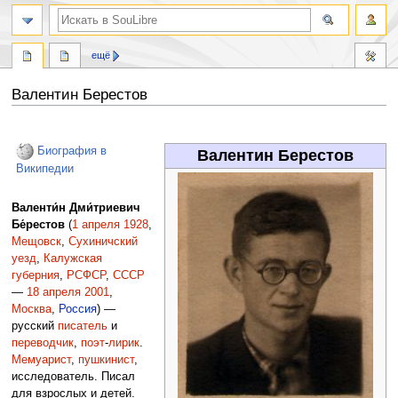
ещё
Валентин Берестов
Перейти
Перейти
к
к
Биография в
Валентин Берестов
навигации
поиску
Википедии
Валенти́н Дми́триевич
Бе́рестов
(
1 апреля
1928
,
Мещовск
,
Сухиничский
уезд
,
Калужская
губерния
,
РСФСР
,
СССР
—
18 апреля
2001
,
Москва
,
Россия
) —
русский
писатель
и
переводчик
,
поэт
-
лирик
.
Мемуарист
,
пушкинист
,
исследователь. Писал
для взрослых и детей.