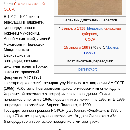
Член
Союза писателей
СССР
.
В 1942—1944 жил в
Валентин Дмитриевич Берестов
эвакуации в Ташкенте,
где подружился с
*
1 апреля
1928
,
Мещовск
,
Калужская
Корнеем Чуковским,
губерния
,
Анной Ахматовой, Лидией
СССР
Чуковской и Надеждой
†
15 апреля
1998
(70 лет),
Москва
,
Мандельштам.
Россия
Вернувшись из
эвакуации, окончил
поэт, писатель, переводчик
школу-интернат в Горках,
berestov.org
затем исторический
факультет МГУ (1951,
кафедра археологии), аспирантуру Института этнографии АН СССР
(1955). Работал в Новгородской археологической и многие годы в
Хорезмской археолого-этнографической экспедиции. Стихи
появились в печати в 1946, первая книга лирики — в 1957-м. В 1986
награжден премией им. Бориса Полевого, в 1990 —
Государственной премией РСФСР (за сборник «Улыбка»), в 1998 в
канун 70-летия присуждена премия им. Андрея Синявского «За
благородство и творческое поведение в литературе».