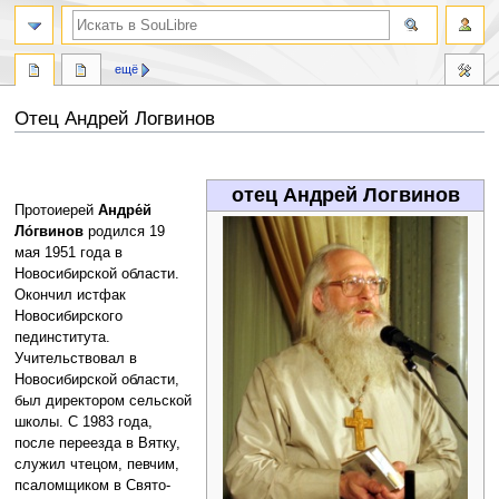
ещё
Отец Андрей Логвинов
Перейти
Перейти
к
к
отец Андрей Логвинов
навигации
поиску
Протоиерей
Андре́й
Ло́гвинов
родился 19
мая 1951 года в
Новосибирской области.
Окончил истфак
Новосибирского
пединститута.
Учительствовал в
Новосибирской области,
был директором сельской
школы. С 1983 года,
после переезда в Вятку,
служил чтецом, певчим,
псаломщиком в Свято-