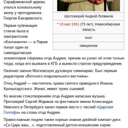
Серафимовской церкви,
учился колокольному
звону у протодиакона
протоиерей Андрей Логвинов
Георгия Бахаревского.
*
19 мая
1951
(75 лет), Новосибирская
Первая публикация
область
стихов была в
эмигрантском
поэт
«Континенте» — в Париж
священник
попал один из
самиздатовских
экземпляров сборника отца Андрея, причем он узнал об этом только
тогда, когда его вызвали в КГБ и вынесли строгое предупреждение.
Окончил заочно Московскую духовную семинарию. Был первым
редактором «Вятского епархиального вестника».
Отец Андрей — настоятель храма святого праведного Иоанна
Кронштадтского. Женат, имеет троих сыновей.
Ко многим стихотворениям отца Андрея написана музыка.
Протоиерей Сергий Жариков на фестивале имени Александра
Невского в Петербурге занял первое место с песней «
Царская
Голгофа
» на слова отца Андрея.
Православным людям также хорошо знаком двойной компакт-диск
«Се Царь ваш…», подготовленный детско-юношеским хором