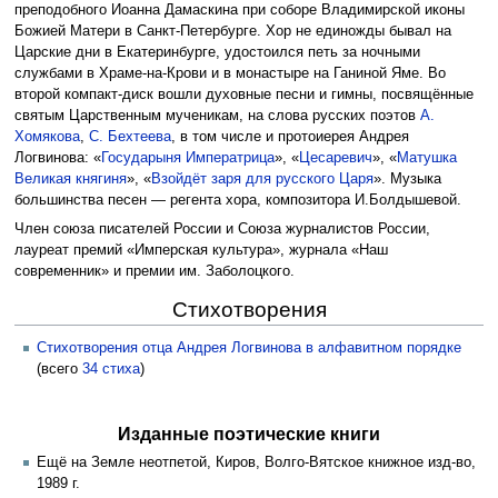
преподобного Иоанна Дамаскина при соборе Владимирской иконы
Божией Матери в Санкт-Петербурге. Хор не единожды бывал на
Царские дни в Екатеринбурге, удостоился петь за ночными
службами в Храме-на-Крови и в монастыре на Ганиной Яме. Во
второй компакт-диск вошли духовные песни и гимны, посвящённые
святым Царственным мученикам, на слова русских поэтов
А.
Хомякова
,
С. Бехтеева
, в том числе и протоиерея Андрея
Логвинова: «
Государыня Императрица
», «
Цесаревич
», «
Матушка
Великая княгиня
», «
Взойдёт заря для русского Царя
». Музыка
большинства песен — регента хора, композитора И.Болдышевой.
Член союза писателей России и Союза журналистов России,
лауреат премий «Имперская культура», журнала «Наш
современник» и премии им. Заболоцкого.
Стихотворения
Стихотворения отца Андрея Логвинова в алфавитном порядке
(всего
34 стиха
)
Изданные поэтические книги
Ещё на Земле неотпетой, Киров, Волго-Вятское книжное изд-во,
1989 г.