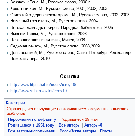
Воззвах к Тебе, М., Русское слово, 2000 г.
Крестный ход, М., Русское слово, 2001, 2002, 2003
С мечтой о деревенском храме, М., Русское слово, 2002, 2003
Небесный госпиталь, М., Русское слово, 2004
Вятская лампадка, Киров, Народная библиотека, 2005
Именем Твоим, М., Русское слово, 2006
Церковнославянская вязь, Минск, 2008
Седьмая печать, М., Русское слово, 2008,2009
День восьмой, М., Русское слово, Санкт-Петербург, Александро-
Невская Лавра, 2010
Ссылки
http://www.litprichal.ru/users/ierey10/
http://www.stihi.ru/avtor/ierey10
Категории
:
Страницы, использующие повторяющиеся аргументы в вызовах
шаблонов
Персоналии по алфавиту
Родившиеся 19 мая
Родившиеся в 1951 году
Все авторы
Авторы-Л
Все авторы-исполнители
Российские авторы
Поэты