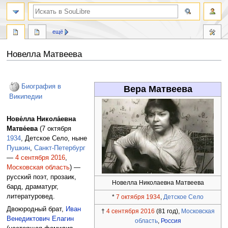
ещё
Новелла Матвеева
Перейти
Перейти
к
к
Биография в
Вера Матвеева
навигации
поиску
Википедии
Нове́лла Никола́евна
Матве́ева
(7 октября
1934
, Детское Село, ныне
Пушкин
,
Санкт-Петербург
—
4 сентября
2016
,
Московская область
) —
русский поэт, прозаик,
Новелла Николаевна Матвеева
бард, драматург,
литературовед.
*
7 октября
1934
,
Детское Село
Двоюродный брат,
Иван
†
4 сентября
2016
(81 год),
Московская
Венедиктович Елагин
область
,
Россия