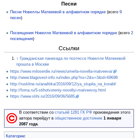
Песни
Песни Новеллы Матвеевой в алфавитном порядке
(всего
9
песен
)
Посвящения Новелле Матвеевой в алфавитном порядке
(всего
2
посвящения
)
Ссылки
↑
Гражданская панихида по поэтессе Новелле Матвеевой
прошла в Москве
https://www.miloserdie.ru/news/umerla-novella-matveeva/
http://www.blagovest-info.ru/index.php?ss=2&s=3&id=69698
http://ruskline.ru/analitika/2016/09/12/ya_stupila_na_korabl/
http://foma.ru/5-stihotvoreniy-novellyi-matveevoy.html
https://www.stihi.ru/2016/09/06/5685
В соответствии со
статьёй 1281 ГК РФ
произведения этого
автора перейдут в
общественное достояние
1 января
2087 года
.
Категории
: