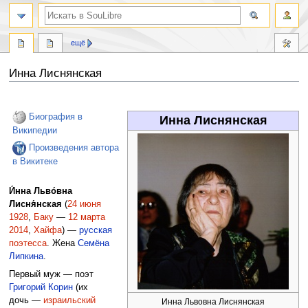
ещё
Инна Лиснянская
Перейти
Перейти
к
к
Биография в
Инна Лиснянская
навигации
поиску
Википедии
Произведения автора
в Викитеке
И́нна Льво́вна
Лисня́нская
(
24 июня
1928
,
Баку
—
12 марта
2014
,
Хайфа
) —
русская
поэтесса
. Жена
Семёна
Липкина
.
Первый муж — поэт
Григорий Корин
(их
дочь —
израильский
Инна Львовна Лиснянская