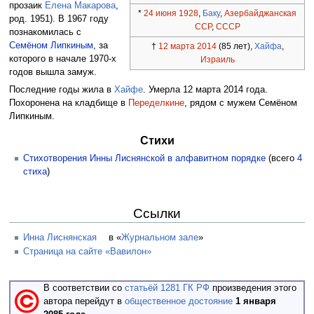
прозаик
Елена Макарова
,
*
24 июня
1928
,
Баку
,
Азербайджанская
род. 1951). В 1967 году
ССР
,
СССР
познакомилась с
Семёном Липкиным
, за
†
12 марта
2014
(85 лет),
Хайфа
,
которого в начале 1970-х
Израиль
годов вышла замуж.
Последние годы жила в
Хайфе
. Умерла 12 марта 2014 года.
Похоронена на кладбище в
Переделкине
, рядом с мужем Семёном
Липкиным.
Стихи
Стихотворения Инны Лиснянской в алфавитном порядке
(всего
4
стиха
)
Ссылки
Инна Лиснянская
в «
Журнальном зале
»
Страница на сайте «Вавилон»
В соответствии со
статьёй 1281 ГК РФ
произведения этого
автора перейдут в
общественное достояние
1 января