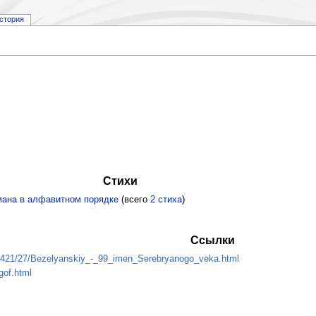
стория
Стихи
мана в алфавитном порядке
(всего
2 стиха
)
Ссылки
006421/27/Bezelyanskiy_-_99_imen_Serebryanogo_veka.html
gof.html