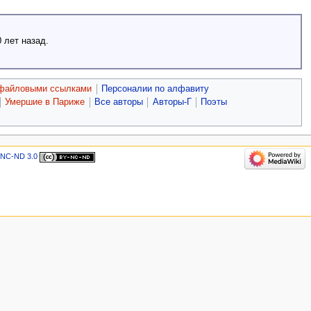
 лет назад.
 файловыми ссылками
Персоналии по алфавиту
Умершие в Париже
Все авторы
Авторы-Г
Поэты
-NC-ND 3.0