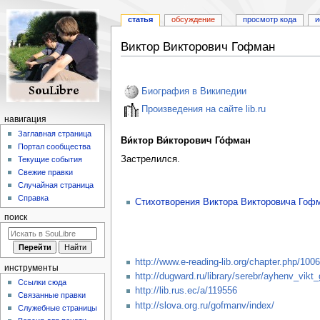
статья
обсуждение
просмотр кода
и
Виктор Викторович Гофман
Перейти
Перейти
к
к
Биография в Википедии
навигации
поиску
Произведения на сайте lib.ru
навигация
Заглавная страница
Ви́ктор Ви́кторович Го́фман
Портал сообщества
Застрелился.
Текущие события
Свежие правки
Случайная страница
Справка
Стихотворения Виктора Викторовича Гоф
поиск
http://www.e-reading-lib.org/chapter.php/1
инструменты
http://dugward.ru/library/serebr/ayhenv_vikt_
Ссылки сюда
http://lib.rus.ec/a/119556
Связанные правки
http://slova.org.ru/gofmanv/index/
Служебные страницы