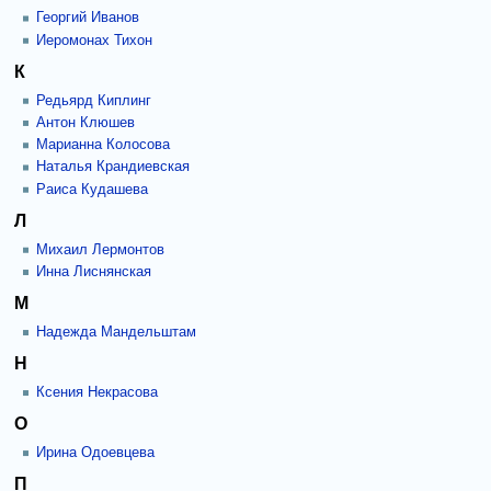
Георгий Иванов
Иеромонах Тихон
К
Редьярд Киплинг
Антон Клюшев
Марианна Колосова
Наталья Крандиевская
Раиса Кудашева
Л
Михаил Лермонтов
Инна Лиснянская
М
Надежда Мандельштам
Н
Ксения Некрасова
О
Ирина Одоевцева
П