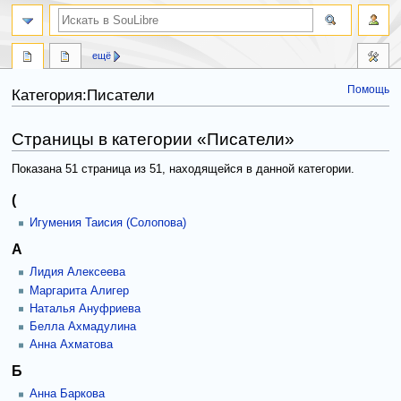
ещё
Помощь
Категория:Писатели
Перейти
Перейти
Страницы в категории «Писатели»
к
к
навигации
поиску
Показана 51 страница из 51, находящейся в данной категории.
(
Игумения Таисия (Солопова)
А
Лидия Алексеева
Маргарита Алигер
Наталья Ануфриева
Белла Ахмадулина
Анна Ахматова
Б
Анна Баркова