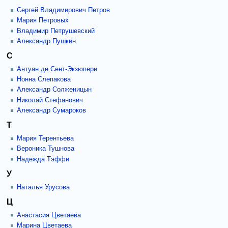
Сергей Владимирович Петров
Мария Петровых
Владимир Петрушевский
Александр Пушкин
С
Антуан де Сент-Экзюпери
Нонна Слепакова
Александр Солженицын
Николай Стефанович
Александр Сумароков
Т
Мария Терентьева
Вероника Тушнова
Надежда Тэффи
У
Наталья Урусова
Ц
Анастасия Цветаева
Марина Цветаева