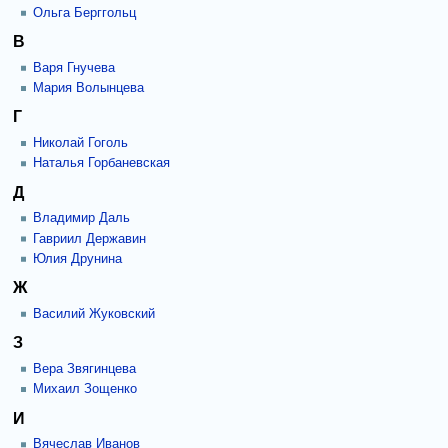
Ольга Берггольц
В
Варя Гнучева
Мария Волынцева
Г
Николай Гоголь
Наталья Горбаневская
Д
Владимир Даль
Гавриил Державин
Юлия Друнина
Ж
Василий Жуковский
З
Вера Звягинцева
Михаил Зощенко
И
Вячеслав Иванов