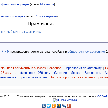
алфавитном порядке
(всего
14 стихов
)
авитном порядке
(всего
1 посвящение
)
Примечания
 «НОВЫЙ МИР» Б. ПАСТЕРНАКУ
 ГК РФ
произведения этого автора перейдут в
общественное достояние
1
ряющиеся аргументы в вызовах шаблонов
Персоналии по алфавиту
Р
28 августа
Умершие в 1979 году
Умершие в Москве
Все авторы
А
изведения которых ещё не истёк
Авторы, срок исключительных прав на 
ая 2015.
Если иное не оговорено, содержимое доступно в соответствии с
CC BY-N