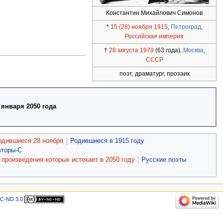
Константин Михайлович Симонов
*
15 (28) ноября
1915
,
Петроград
,
Российская империя
†
28 августа
1979
(63 года),
Москва
,
СССР
поэт, драматург, прозаик
 января 2050 года
.
одившиеся 28 ноября
Родившиеся в 1915 году
вторы-С
произведения которых истекает в 2050 году
Русские поэты
C-ND 3.0