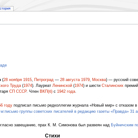
стория
ладе
в
(
28 ноября
1915
,
Петроград
—
28 августа
1979
,
Москва
) — русский сове
ского Труда
(
1974
). Лауреат
Ленинской
(
1974
) и шести
Сталинских
премий
етаря
СП СССР
. Член
ВКП(б)
с
1942 года
.
56 году
подписал письмо редколлегии журнала «Новый мир» с отказом в
—
w:письмо группы советских писателей в редакцию газеты «Правда» 31 а
Согласно завещанию, прах К. М. Симонова был развеян над
Буйничским п
Стихи