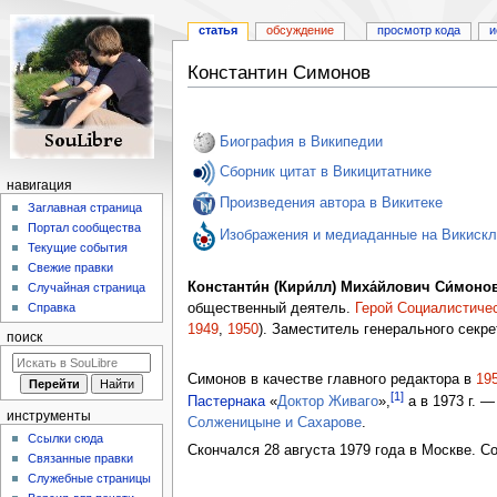
статья
обсуждение
просмотр кода
и
Константин Симонов
Перейти
Перейти
к
к
Биография в Википедии
навигации
поиску
Сборник цитат в Викицитатнике
навигация
Произведения автора в Викитеке
Заглавная страница
Портал сообщества
Изображения и медиаданные на Викиск
Текущие события
Свежие правки
Константи́н (Кири́лл) Миха́йлович Си́моно
Случайная страница
общественный деятель.
Герой Социалистиче
Справка
1949
,
1950
). Заместитель генерального секр
поиск
Симонов в качестве главного редактора в
19
[1]
Пастернака
«
Доктор Живаго
»,
а в 1973 г. 
инструменты
Солженицыне и Сахарове
.
Ссылки сюда
Скончался 28 августа 1979 года в Москве. 
Связанные правки
Служебные страницы