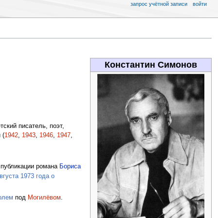
запрос учётной записи
войти
Константин Симонов
тский писатель, поэт,
 (
1942
,
1943
,
1946
,
1947
,
 публикации романа
Бориса
вгуста 1973 года о
олем
под
Могилёвом
.