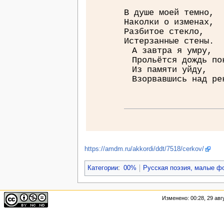
В душе моей темно,
Наколки о изменах,
Разбитое стекло,
Истерзанные стены.
А завтра я умру,
Прольётся дождь по
Из памяти уйду,
Взорвавшись над ре
https://amdm.ru/akkordi/ddt/7518/cerkov/
Категории
:
00%
Русская поэзия, малые 
Изменено: 00:28, 29 авг