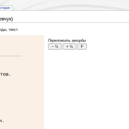
стория
евчук)
рды, текст
Переложить аккорды
тов.
н.