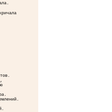
ала.
кричала
тов.
,
ю
ра.
емлений.
й.