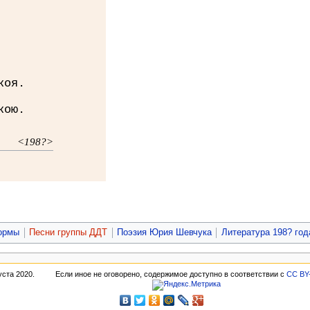
коя.
кою.
<198?>
формы
Песни группы ДДТ
Поэзия Юрия Шевчука
Литература 198? год
уста 2020.
Если иное не оговорено, содержимое доступно в соответствии с
CC BY