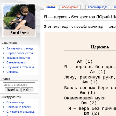
статья
обсуждение
просмотр кода
и
Я — церковь без крестов (Юрий Ш
Перейти
Перейти
Этот текст ещё не прошёл вычитку.
— акко
к
к
навигации
поиску
навигация
Церковь
Заглавная страница
Портал сообщества
Текущие события
A
m
(1)
Свежие правки
Я — церковь без крес
Случайная страница
A
m
(1)
Справка
Лечу, раскинув руки,
поиск
A
m
(1)
Вдоль сонных берегов
A
m
(1)
инструменты
Окаменевшей му́ки.
Ссылки сюда
D
m
(2)
Связанные правки
Я — вера без причи
Служебные страницы
D
m
(2)