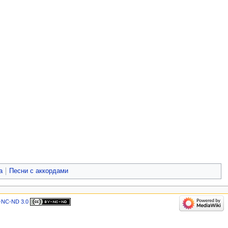
а
Песни с аккордами
-NC-ND 3.0