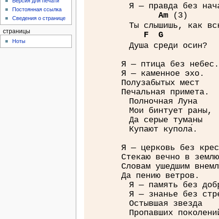
Версия для печати
Я — правда без нач
Постоянная ссылка
A
m
(3)
Сведения о странице
Ты слышишь, как вс
страницы
F
G
Ноты
Душа среди осин?
Я — птица без небес.
Я — каменное эхо.
Полузабытых мест
Печальная примета.
Полночная Луна
Мои бинтует раны,
Да серые туманы
Купают купола́.
Я — церковь без крес
Стекаю вечно в землю
Словам ушедшим внемл
Да пению ветров.
Я — память без доб
Я — знанье без стр
Остывшая звезда
Пропавших поколени