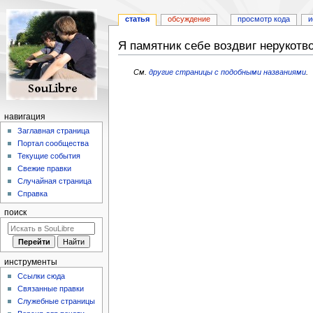
статья
обсуждение
просмотр кода
и
Я памятник себе воздвиг нерукотв
Перейти
Перейти
См.
другие страницы с подобными названиями
.
к
к
навигации
поиску
навигация
Заглавная страница
Портал сообщества
Текущие события
Свежие правки
Случайная страница
Справка
поиск
инструменты
Ссылки сюда
Связанные правки
Служебные страницы