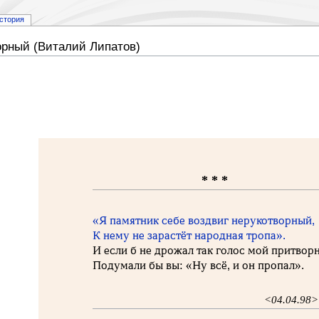
стория
орный (Виталий Липатов)
* * *
«Я памятник себе воздвиг нерукотворный,
К нему не зарастёт народная тропа».
И если б не дрожал так голос мой притвор
Подумали бы вы: «Ну всё, и он пропал».
<04.04.98>