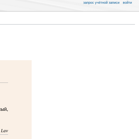
запрос учётной записи
войти
ный,
 Lav