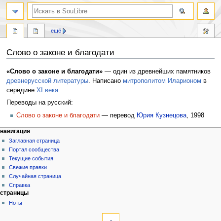
ещё
Слово о законе и благодати
Перейти
Перейти
«Слово о законе и благодати»
— один из древнейших памятников
к
к
древнерусской литературы
. Написано
митрополитом
Иларионом
в
навигации
поиску
середине
XI века
.
Переводы на русский:
Слово о законе и благодати
— перевод
Юрия Кузнецова
, 1998
навигация
Заглавная страница
Портал сообщества
Текущие события
Свежие правки
Случайная страница
Справка
страницы
Ноты