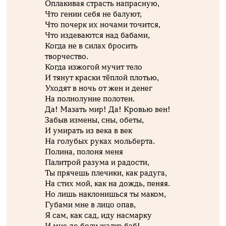
Оплакивая страсть напрасную,
Что гении себя не балуют,
Что почерк их ночами точится,
Что издеваются над бабами,
Когда не в силах бросить
творчество.
Когда изжогой мучит тело
И тянут краски тёплой плотью,
Уходят в ночь от жен и денег
На полнолуние полотен.
Да! Мазать мир! Да! Кровью вен!
Забыв измены, сны, обеты,
И умирать из века в век
На голубых руках мольберта.
Полина, полоня меня
Палитрой разума и радости,
Ты прячешь плечики, как радуга,
На стих мой, как на дождь, пеняя.
Но лишь наклонишься ты маком,
Губами мне в лицо опав,
Я сам, как сад, иду насмарку
И мне до боли жалко баб!