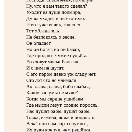
Ну, что я вам такого сделал?
Уходит из души полмира,
Душа уходит в чьё-то тело.
И вот уже велик, как снег,
Тот обладатель.
Не безпокоясь о весне,
Он опадает.
Но он богат, но он базар,
Где продают чужие судьбы.
Его зовут месье Бальзак
И с ним не шутят.
С его пером давно уж сладу нет,
Сто лет его не унимали.
Ах, слава, слава, баба слабая,
Какие вас умы не мяли?
Когда мы сердце ушибаем,
Где мысли лезут, словно поросль,
Нас душат бабы, душат бабы,
Тоска, измена, ложь и подлость.
Века́, они нам карты путают,
Их руки крепче, чем решётки,