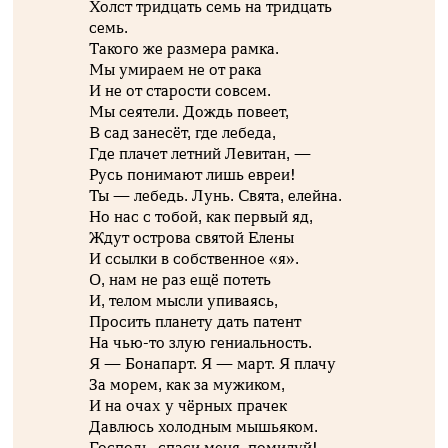
Холст тридцать семь на тридцать
семь.
Такого же размера рамка.
Мы умираем не от рака
И не от старости совсем.
Мы сеятели. Дождь повеет,
В сад занесёт, где лебеда,
Где плачет летний Левитан, —
Русь понимают лишь евреи!
Ты — лебедь. Лунь. Свята, елейна.
Но нас с тобой, как первый яд,
Ждут острова святой Елены
И ссылки в собственное «я».
О, нам не раз ещё потеть
И, телом мысли упиваясь,
Просить планету дать патент
На чью-то злую гениальность.
Я — Бонапарт. Я — март. Я плачу
За морем, как за мужиком,
И на очах у чёрных прачек
Давлюсь холодным мышьяком.
Господь, спаси меня, помилуй!