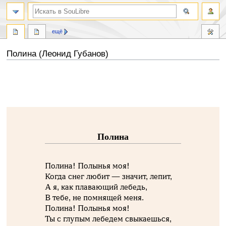
ещё
Полина (Леонид Губанов)
Перейти
Перейти
к
к
навигации
поиску
Полина
Полина! Полынья моя!
Когда снег любит — значит, лепит,
А я, как плавающий лебедь,
В тебе, не помнящей меня.
Полина! Полынья моя!
Ты с глупым лебедем свыкаешься,