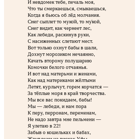
И невдомек тебе, печаль моя,
Что ты смеркаешься, смыкаешься,
Когда я бьюсь об лёд молчания.
Снег сыплет то муко́й, то му́кой,
Снег видит, как чернеет лес,
Как лебеди, раскинув руки,
С насиженных слетают мест.
Вот только охнут бабы в шали,
Дохнут морозиком нечаянно,
Качать второму полушарию
Комочки белого отчаянья.
И вот над матерьми и женами,
Как над материками жёлтыми
Летят, курлычут, горем корчатся —
За тёплые моря в край творчества.
Мы все вас покидаем, бабы!
Мы — лебеди, и нам пора
К перу, перронам, переменам,
Не надо завтра мне пельмени —
Я улетаю в 22!
Забыв о кошельках и бабах,
Ждут руки на висках Уфы,