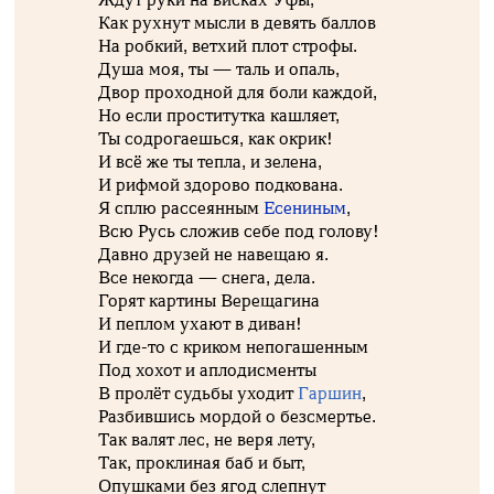
Как рухнут мысли в девять баллов
На робкий, ветхий плот строфы.
Душа моя, ты — таль и опаль,
Двор проходной для боли каждой,
Но если проститутка кашляет,
Ты содрогаешься, как окрик!
И всё же ты тепла, и зелена,
И рифмой здорово подкована.
Я сплю рассеянным
Есениным
,
Всю Русь сложив себе под голову!
Давно друзей не навещаю я.
Все некогда — снега, дела.
Горят картины Верещагина
И пеплом ухают в диван!
И где-то с криком непогашенным
Под хохот и аплодисменты
В пролёт судьбы уходит
Гаршин
,
Разбившись мордой о безсмертье.
Так валят лес, не веря лету,
Так, проклиная баб и быт,
Опушками без ягод слепнут