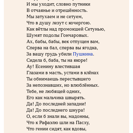
И мы уходит, словно путники
В отчаянье и отрешённость.
Мы затухаем и не сетуем,
Что в душу лезут с кочергою.
Как вётлы над промокшей Сетунью,
Шумят подолы Гончаровых.
Ах, бабы, бабы, век отпущен вам,
Сперва на бал, сперва вы ягодка,
За вашу грудь убили
Пушкина
.
Сидела б, баба, ты на якоре!
Ау! Есенину влестившая
Глазами в масть, устами в клёнах
Ты обнимаешь перестывшего
За непознавших, но влюблённых.
Тебе, не любящей одних,
Его как мальчика швырять.
Да! До последней западни!
Да! До последнего шнура!
О, если б знали вы, мадонны,
Что к Рафаэлю шли на Пасху,
Что гении сидят, как вдовы,