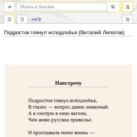
ещё
Подросток глянул исподлобья (Виталий Липатов)
Перейти
Перейти
к
к
навигации
поиску
Навстречу
Подросток глянул исподлобья,
В глазах — вопрос давно знакомый.
А я смотрю в окно вагона,
Че́м живо русское приволье.
И проплывала мимо жизнь —