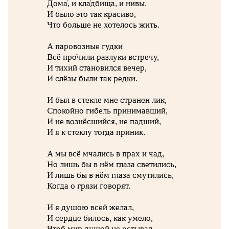
Дома́, и кла́дбища, и нивы.
И было это так красиво,
Что больше не хотелось жить.
А паровозные гудки
Всё про́чили разлуки встречу,
И тихий становился вечер,
И слёзы были так редки.
И был в стекле мне странен лик,
Спокойно гибель принимавший,
И не вознёсшийся, не падший,
И я к стеклу тогда приник.
А мы всё мчались в прах и чад,
Но лишь бы в нём глаза светились,
И лишь бы в нём глаза смутились,
Когда о грязи говорят.
И я душою всей желал,
И сердце билось, как умело,
Чтоб мир душой не остывал,