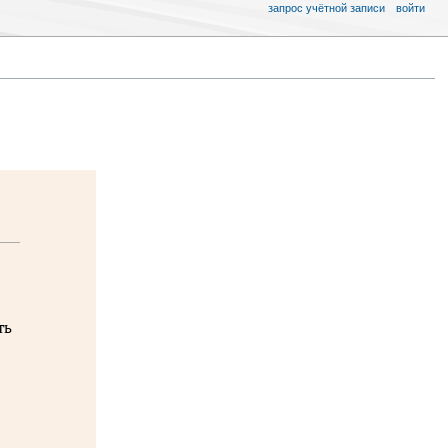
запрос учётной записи
войти
ть