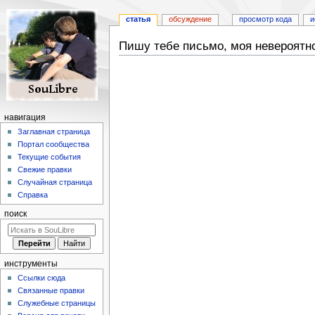
статья
обсуждение
просмотр кода
и
Пишу тебе письмо, моя невероятн
Перейти
Перейти
к
к
навигации
поиску
навигация
Заглавная страница
Портал сообщества
Текущие события
Свежие правки
Случайная страница
Справка
поиск
инструменты
Ссылки сюда
Связанные правки
Служебные страницы