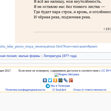
Я всё же напишу, моя неутолённость.
Я не оставлю нас без тонкого листка —
Где будет пара строк, и кровь, и оголённос
И чёрная река, подземная река.
<19
ina/pishu_tebe_pismo_moya_neveroyatnost.html?from=next-poem#poem
ская поэзия, малые формы
Литература 19?? года
аря 2017.
Если иное не оговорено, содержимое доступно в соответствии с
CC BY-
Мы в Телеграм
Политика конфиденциальности
О SouLibre
Отказ от ответственности