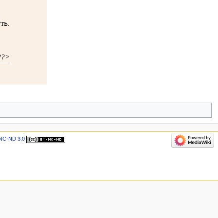
ть.
??>
NC-ND 3.0