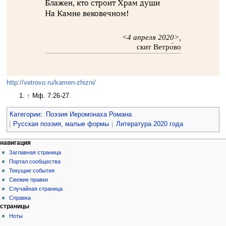
Блажен, кто строит Храм души
На Камне вековечном!
<4 апреля 2020>,
скит Ветро́во
http://vetrovo.ru/kamen-zhizni/
↑
Мф. 7:26-27.
Категории
:
Поэзия Иеромонаха Романа
Русская поэзия, малые формы
Литература 2020 года
навигация
Заглавная страница
Портал сообщества
Текущие события
Свежие правки
Случайная страница
Справка
страницы
Ноты