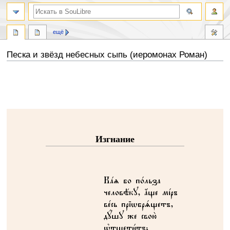
ещё
Песка и звёзд небесных сыпь (иеромонах Роман)
Перейти
Перейти
к
к
навигации
поиску
Изгнание
Кaz бо п0льза
человёку, ѓще мjръ
вeсь пріwбрsщетъ,
дyшу же свою2
њтщети1тъ;