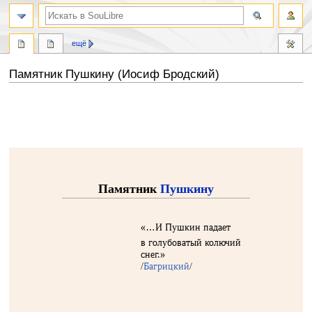
ещё
Памятник Пушкину (Иосиф Бродский)
Перейти
Перейти
к
к
навигации
поиску
Памятник
Пушкину
«…И Пушкин падает
в голубоватый колючий
снег.»
/
Багрицкий
/