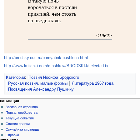
В такую ночь
ворочаться в постели
приятней, чем стоять
на пьедестале.
<196?>
http://brodsky.ouc.ru/pamyatnik-pushkinu.html
http://www.kulichki.com/moshkow/BRODSKIJ/selected.txt
Категории
:
Поэзия Иосифа Бродского
Русская поэзия, малые формы
Литература 196? года
Посвящения Александру Пушкину
навигация
Заглавная страница
Портал сообщества
Текущие события
Свежие правки
Случайная страница
Справка