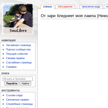
статья
обсуждение
просмотр кода
и
От зари бледнеет моя лампа (Нико
Перейти
Перейти
к
к
навигации
поиску
навигация
Заглавная страница
Портал сообщества
Текущие события
Свежие правки
Случайная страница
Справка
поиск
инструменты
Ссылки сюда
Связанные правки
Служебные страницы