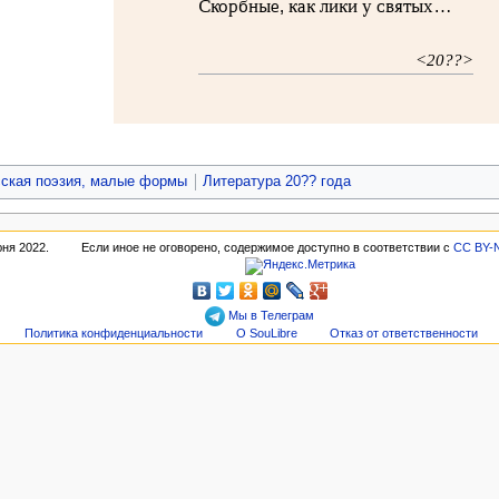
Скорбные, как лики у святых…
<20??>
ская поэзия, малые формы
Литература 20?? года
юня 2022.
Если иное не оговорено, содержимое доступно в соответствии с
CC BY-
Мы в Телеграм
Политика конфиденциальности
О SouLibre
Отказ от ответственности