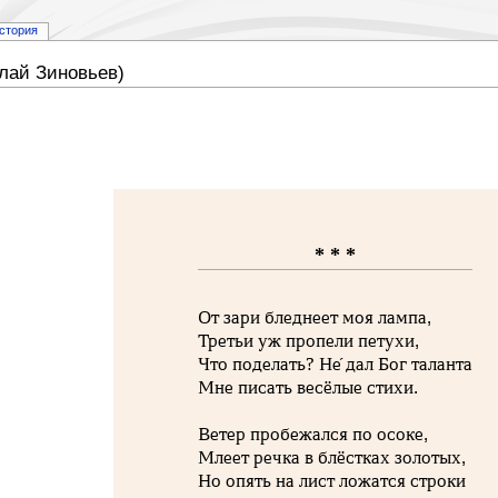
стория
лай Зиновьев)
* * *
От зари бледнеет моя лампа,
Третьи уж пропели петухи,
Что поделать? Не́ дал Бог таланта
Мне писать весёлые стихи.
Ветер пробежался по осоке,
Млеет речка в блёстках золотых,
Но опять на лист ложатся строки