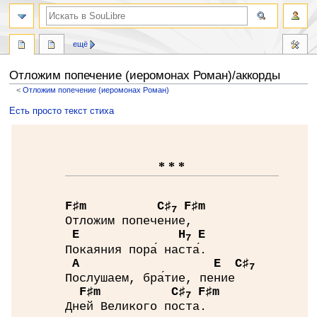
ещё
Отложим попечение (иеромонах Роман)/аккорды
<
Отложим попечение (иеромонах Роман)
Перейти
Перейти
Есть просто текст стиха
к
к
навигации
поиску
* * *
F♯
m
C♯
F♯
m
7
Отложим попечение,
E
H
E
7
Покаяния пора́ наста́.
A
E
C♯
7
Послушаем, бра́тие, пение
F♯
m
C♯
F♯
m
7
Дней Великого поста.