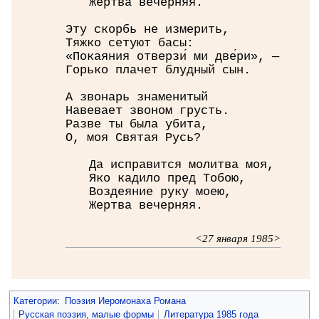
Жертва вечерняя.
Эту скорбь не измерить,
Тяжко сетуют басы:
«Покаяния отверзи́ ми две́ри», —
Горько плачет блудный сын.
А звонарь знаменитый
Навевает звоном грусть.
Разве ты была убита,
О, моя Святая Русь?
Да исправится молитва моя,
Яко кадило пред Тобою,
Воздеяние руку моею,
Жертва вечерняя.
<27 января 1985>
Категории
:
Поэзия Иеромонаха Романа
Русская поэзия, малые формы
Литература 1985 года