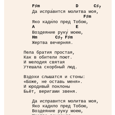
F♯
m
D
C♯
7
Да испра́вится молитва моя,
F♯
m
Яко кади́ло пред Тобою,
A
E
Воздеяние руку́ моею,
H
m
C♯
F♯
m
7
Жертва вечерняя.
Пела братия простая,
Как в обители поют.
И мелодия святая
Утешала скорбный люд.
Вздохи слышатся и стоны:
«Боже, не оставь меня».
И юродивый поклоны
Бьёт, веригами звеня.
Да исправится молитва моя,
Яко кадило пред Тобою,
Воздеяние руку моею,