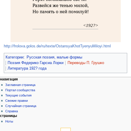
Развейся же тенью милой,
Но память о ней помилуй!
<192?>
http://frolova.golos.de/ru/texte/OstansyaKhotTyenyuMiloyi.html
Категории
:
Русская поэзия, малые формы
Поэзия Федерико Гарсиа Лорки
Переводы П. Грушко
Литература 192? года
навигация
Заглавная страница
Портал сообщества
Текущие события
Свежие правки
Случайная страница
Справка
страницы
Ноты