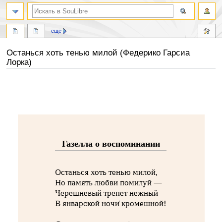
ещё
Останься хоть тенью милой (Федерико Гарсиа
Лорка)
Перейти
Перейти
к
к
навигации
поиску
Газелла о воспоминании
Останься хоть тенью милой,
Но память любви помилуй —
Черешневый трепет нежный
В январской ночи́ кромешной!