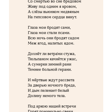
Со смертью во сне бредовом
Живу под одним я кровом,
А слёзы вьюнком медвяным
На гипсовом сердце вянут.
Глаза мои бродят сами,
Глаза мои стали псами.
Всю ночь они бродят садом
Меж ягод, налитых ядом.
Дохнёт ли ветра́ми стужа,
Тюльпаном качнётся ужас,
А сумерки зимней рани
Темнее больной герани.
И мёртвые ждут рассвета
За дверью ночного бреда,
И дым пеленает белый
Долину немого тела.
Под аркою нашей встречи
Горят поминально свечи.