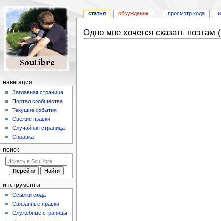
статья
обсуждение
просмотр кода
и
Одно мне хочется сказать поэтам 
Перейти
Перейти
к
к
навигации
поиску
навигация
Заглавная страница
Портал сообщества
Текущие события
Свежие правки
Случайная страница
Справка
поиск
инструменты
Ссылки сюда
Связанные правки
Служебные страницы