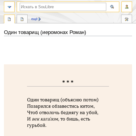
ещё
Один товарищ (иеромонах Роман)
Перейти
Перейти
к
к
навигации
поиску
* * *
Один товарищ (объясню потом)
Позарился обзавестись китом,
Чтоб отволочь беднягу на убой,
И
век кага́лом
, то бишь, есть
гурьбой.