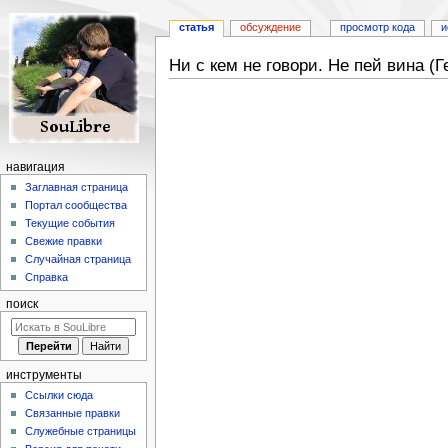
статья
обсуждение
просмотр кода
и
Ни с кем не говори. Не пей вина (
Перейти
Перейти
к
к
навигации
поиску
навигация
Заглавная страница
Портал сообщества
Текущие события
Свежие правки
Случайная страница
Справка
поиск
инструменты
Ссылки сюда
Связанные правки
Служебные страницы