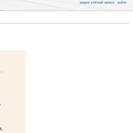
запрос учётной записи
войти
.
м,