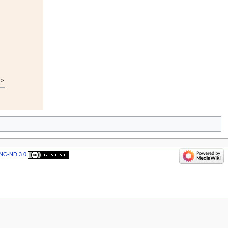
?>
NC-ND 3.0