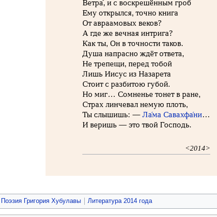
Ветра́, и с воскрешённым гроб
Ему открылся, точно книга
От авраамовых веков?
А где же вечная интрига?
Как ты, Он в точности таков.
Душа напрасно ждёт ответа,
Не трепещи, перед тобой
Лишь Иисус из Назарета
Стоит с разбитою губой.
Но миг… Сомненье тонет в ране,
Страх линчевал немую плоть,
Ты слышишь: —
Ла́ма Савахфа́ни
…
И веришь — это твой Господь.
<2014>
Поэзия Григория Хубулавы
Литература 2014 года