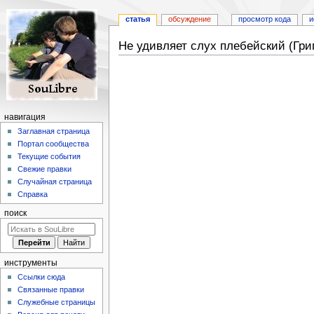
статья
обсуждение
просмотр кода
и
Не удивляет слух плебейский (Гри
Перейти
Перейти
к
к
навигации
поиску
навигация
Заглавная страница
Портал сообщества
Текущие события
Свежие правки
Случайная страница
Справка
поиск
инструменты
Ссылки сюда
Связанные правки
Служебные страницы