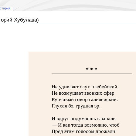
стория
горий Хубулава)
* * *
Не удивляет слух плебейский,
Не возмущает звонких сфер
Курчавый говор галилейский:
Глухая бэ, грудная эр.
И вдруг подумаешь в запале:
— И как тогда возможно, чтоб
Пред этим голосом дрожали