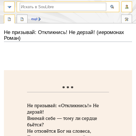
ещё
Не призывай: Откликнись! Не дерзай! (иеромонах
Роман)
Перейти
Перейти
к
к
навигации
поиску
* * *
Не призывай: «Откликнись!» Не
дерзай!
Внимай себе — тому ли сердце
бьётся?
Не отзовётся Бог на словеса,