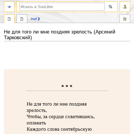
ещё
Не для того ли мне поздняя зрелость (Арсений
Тарковский)
Перейти
Перейти
к
к
навигации
поиску
* * *
Не для того ли мне поздняя
зрелость,
Чтобы, за сердце схватившись,
оплакать
Каждого слова сентябрьскую