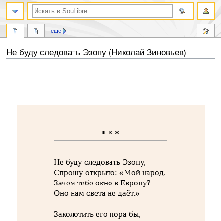
ещё
Не буду следовать Эзопу (Николай Зиновьев)
Перейти
Перейти
к
к
навигации
поиску
* * *
Не буду следовать Эзопу,
Спрошу открыто: «Мой народ,
Зачем тебе окно в Европу?
Оно нам света не даёт.»
Заколотить его пора бы,