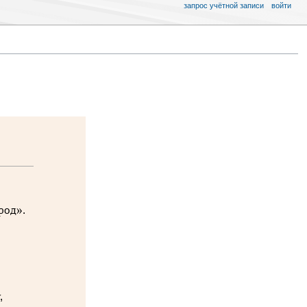
запрос учётной записи
войти
род».
,