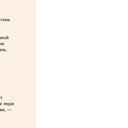
гена.
нной
ме
нь.
ит
ые люди
уки, —