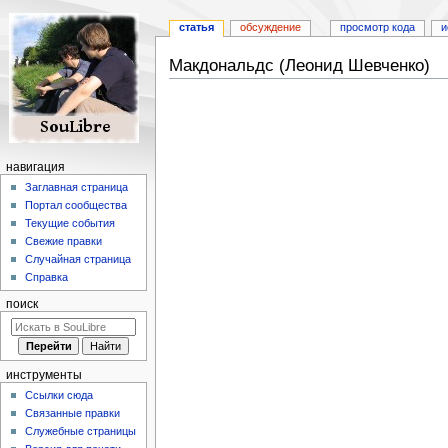
статья
обсуждение
просмотр кода
и
Макдональдс (Леонид Шевченко)
Перейти
Перейти
к
к
навигации
поиску
навигация
Заглавная страница
Портал сообщества
Текущие события
Свежие правки
Случайная страница
Справка
поиск
инструменты
Ссылки сюда
Связанные правки
Служебные страницы