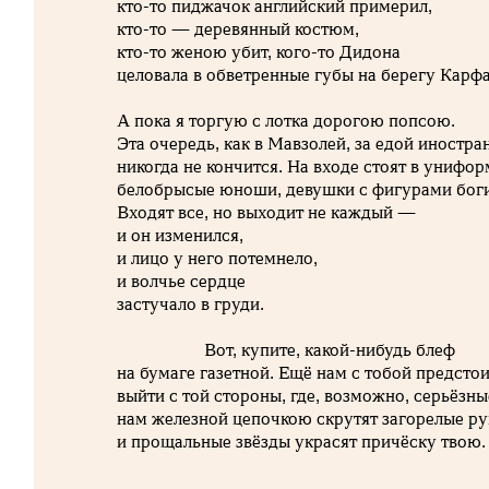
кто-то пиджачок английский примерил,
кто-то — деревянный костюм,
кто-то женою убит, кого-то Дидона
целовала в обветренные губы на берегу Карфа
А пока я торгую с лотка дорогою попсою.
Эта очередь, как в Мавзолей, за едой иностра
никогда не кончится. На входе стоят в унифор
белобрысые юноши, девушки с фигурами боги
Входят все, но выходит не каждый —
и он изменился,
и лицо у него потемнело,
и волчье сердце
застучало в груди.
Вот, купите, какой-нибудь блеф
на бумаге газетной. Ещё нам с тобой предсто
выйти с той стороны, где, возможно, серьёзн
нам железной цепочкою скрутят загорелые р
и прощальные звёзды украсят причёску твою.