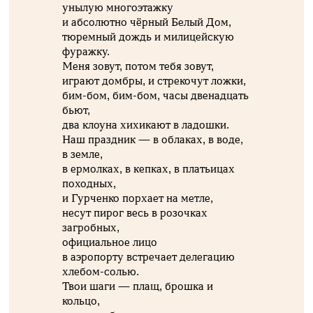
унылую многоэтажку
и абсолютно чёрный Белый Дом,
тюремный дождь и милицейскую
фуражку.
Меня зовут, потом тебя зовут,
играют домбры, и стрекочут ложки,
бим-бом, бим-бом, часы двенадцать
бьют,
два клоуна хихикают в ладошки.
Наш праздник — в облаках, в воде,
в земле,
в ермолках, в кепках, в платьицах
походных,
и Гурченко порхает на метле,
несут пирог весь в розочках
загробных,
официальное лицо
в аэропорту встречает делегацию
хлебом-солью.
Твои шаги — плащ, брошка и
кольцо,