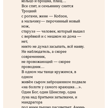
кольцо и брошка, плащ…
Все спят, и семьянину снится
Троцкий
с рогами, жене — Кобзон,
а мальчику— перочинный новый
нож,
старухе — человек, который вышел
с верёвкой и с мешком из дома —
нет,
никто не думал засыпать, всё наяву.
Не наблюдатель, а скорее
современник,
не провожающий — скорее
проводник…
В одном мы танце кружимся, в
одном
живём сыром заброшенном подвале
«на болоте у самого краюшка…».
Один Бог, один Шекспир, одна
луна над бритыми затылками, и
мандрагора
под нами пышно расцветает. Аминь.