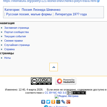
https://literratura.org/poetry/221-leonid-shevchenko-polyn-trava.html
Категории
:
Поэзия Леонида Шевченко
Русская поэзия, малые формы
Литература 19?? года
навигация
Заглавная страница
Портал сообщества
Текущие события
Свежие правки
Случайная страница
Справка
страницы
Ноты
Изменено: 12:40, 4 марта 2026.
Если иное не оговорено, содержимое доступно в
соответствии с
CC BY-NC-ND 3.0