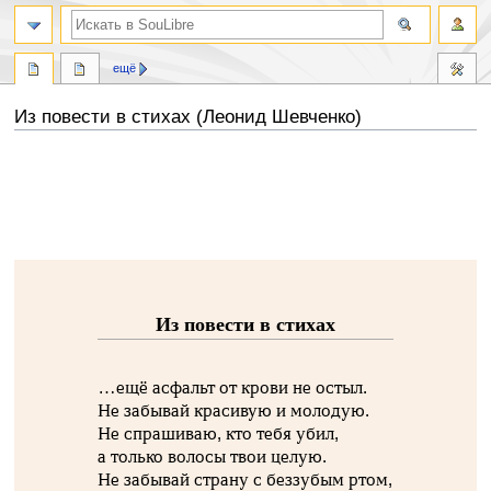
ещё
Из повести в стихах (Леонид Шевченко)
Перейти
Перейти
к
к
навигации
поиску
Из повести в стихах
…ещё асфальт от крови не остыл.
Не забывай красивую и молодую.
Не спрашиваю, кто тебя убил,
а только волосы твои целую.
Не забывай страну с беззубым ртом,