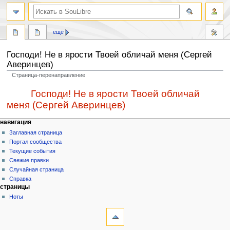
ещё
Гоcподи! Не в яpоcти Твоей обличай меня (Сергей
Аверинцев)
Страница-перенаправление
Перейти
Перейти
Перенаправление на:
Господи! Не в яpости Твоей обличай
к
к
меня (Сергей Аверинцев)
навигации
поиску
навигация
Заглавная страница
Портал сообщества
Текущие события
Свежие правки
Случайная страница
Справка
страницы
Ноты