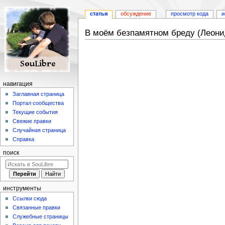
статья
обсуждение
просмотр кода
и
В моём безпамятном бреду (Леони
Перейти
Перейти
к
к
навигации
поиску
навигация
Заглавная страница
Портал сообщества
Текущие события
Свежие правки
Случайная страница
Справка
поиск
инструменты
Ссылки сюда
Связанные правки
Служебные страницы