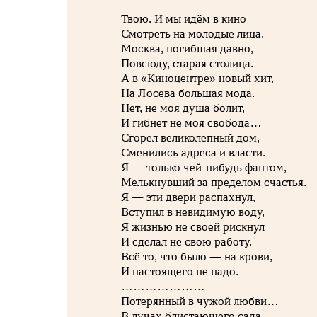
Твою. И мы идём в кино
Смотреть на молодые лица.
Москва, погибшая давно,
Повсюду, старая столица.
А в «Киноцентре» новый хит,
На Лосева большая мода.
Нет, не моя душа болит,
И гибнет не моя свобода…
Сгорел великолепный дом,
Сменились адреса и власти.
Я — только чей-нибудь фантом,
Мелькнувший за пределом счастья.
Я — эти двери распахнул,
Вступил в невидимую воду,
Я жизнью не своей рискнул
И сделал не свою работу.
Всё то, что было — на крови,
И настоящего не надо.
…………………
Потерянный в чужой любви…
В лучах блистающего сада.