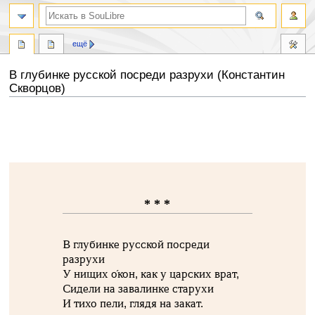
ещё
В глубинке русской посреди разрухи (Константин
Скворцов)
Перейти
Перейти
к
к
навигации
поиску
* * *
В глубинке русской посреди
разрухи
У нищих о́кон, как у царских врат,
Сидели на завалинке старухи
И тихо пели, глядя на закат.