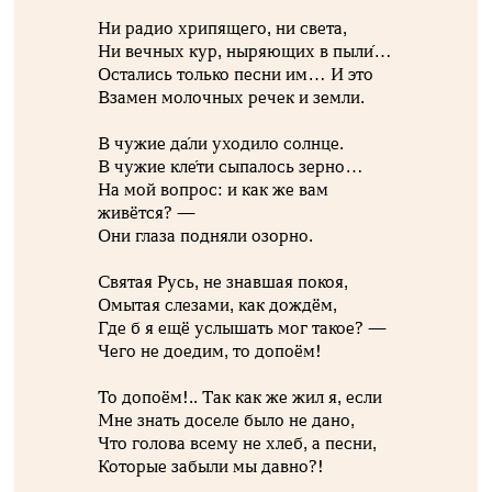
Ни радио хрипящего, ни света,
Ни вечных кур, ныряющих в пыли́…
Остались только песни им… И это
Взамен молочных речек и земли.
В чужие да́ли уходило солнце.
В чужие кле́ти сыпалось зерно…
На мой вопрос: и как же вам
живётся? —
Они глаза подняли озорно.
Святая Русь, не знавшая покоя,
Омытая слезами, как дождём,
Где б я ещё услышать мог такое? —
Чего не доедим, то допоём!
То допоём!.. Так как же жил я, если
Мне знать доселе было не дано,
Что голова всему не хлеб, а песни,
Которые забыли мы давно?!