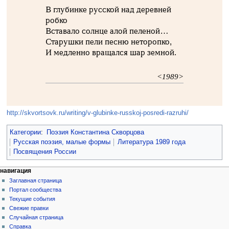
В глубинке русской над деревней
робко
Вставало солнце алой пеленой…
Старушки пели песню неторопко,
И медленно вращался шар земной.
<1989>
http://skvortsovk.ru/writing/v-glubinke-russkoj-posredi-razruhi/
Категории
:
Поэзия Константина Скворцова
Русская поэзия, малые формы
Литература 1989 года
Посвящения России
навигация
Заглавная страница
Портал сообщества
Текущие события
Свежие правки
Случайная страница
Справка