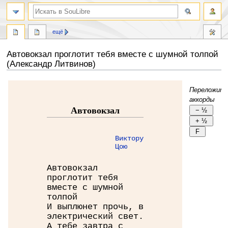
ещё
Автовокзал проглотит тебя вместе с шумной толпой
(Александр Литвинов)
Перейти
Перейти
Переложит
к
к
аккорды
навигации
поиску
Автовокзал
Виктору
Цою
Автовокзал
проглотит тебя
вместе с шумной
толпой
И выплюнет прочь, в
электрический свет.
А тебе завтра с